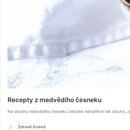
Recepty z medvědího česneku
Na sezónu medvědího česneku čekáme netrpělivě tak dlouho, a při
Zdravě živená