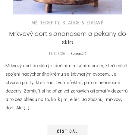
MÉ RECEPTY
,
SLADCE & ZDRAVĚ
Mrkvový dort s ananasem a pekany do
skla
18. 3. 2026
komentářů
Mrkvový dort do skla je ideálním mlsáním pro ty, kteří milují
spojení nadýchaného krému se šťavnatým ovocem. Je
stvořen pro ty, kteří rádi tvoří efektní, přitom nenáročné
dezerty. Zamilují si ho přiznivci zdravých alternativ dezertů
a to bez ohledu na to, kolik jim je let. Já zbožňuji mrkvový
dort. Ale […]
ČÍST DÁL