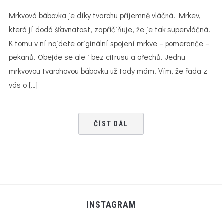
Mrkvová bábovka je díky tvarohu příjemně vláčná. Mrkev,
která jí dodá šťavnatost, zapříčiňuje, že je tak supervláčná.
K tomu v ní najdete originální spojení mrkve – pomeranče –
pekanů. Obejde se ale i bez citrusu a ořechů. Jednu
mrkvovou tvarohovou bábovku už tady mám. Vím, že řada z
vás o […]
ČÍST DÁL
INSTAGRAM