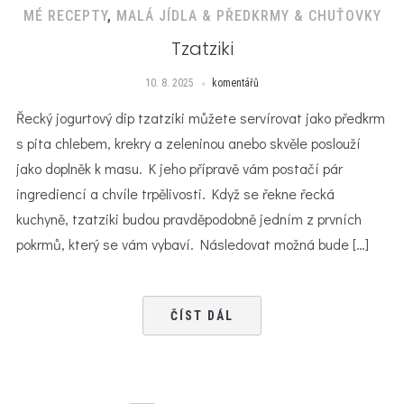
MÉ RECEPTY
,
MALÁ JÍDLA & PŘEDKRMY & CHUŤOVKY
Tzatziki
10. 8. 2025
komentářů
Řecký jogurtový dip tzatziki můžete servírovat jako předkrm
s pita chlebem, krekry a zeleninou anebo skvěle poslouží
jako doplněk k masu. K jeho přípravě vám postačí pár
ingrediencí a chvíle trpělivosti. Když se řekne řecká
kuchyně, tzatziki budou pravděpodobně jedním z prvních
pokrmů, který se vám vybaví. Následovat možná bude […]
ČÍST DÁL