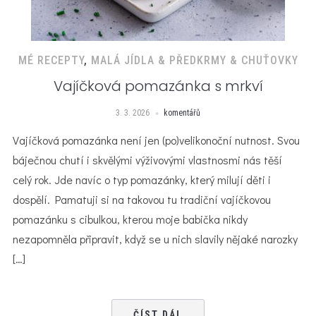
MÉ RECEPTY
,
MALÁ JÍDLA & PŘEDKRMY & CHUŤOVKY
Vajíčková pomazánka s mrkví
3. 3. 2026
komentářů
Vajíčková pomazánka není jen (po)velikonoční nutnost. Svou
báječnou chutí i skvělými výživovými vlastnosmi nás těší
celý rok. Jde navíc o typ pomazánky, který milují děti i
dospělí. Pamatuji si na takovou tu tradiční vajíčkovou
pomazánku s cibulkou, kterou moje babička nikdy
nezapomněla připravit, když se u nich slavily nějaké narozky
[…]
ČÍST DÁL