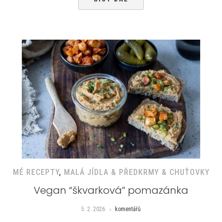
MÉ RECEPTY
,
MALÁ JÍDLA & PŘEDKRMY & CHUŤOVKY
Vegan “škvarková” pomazánka
5. 2. 2026
komentářů