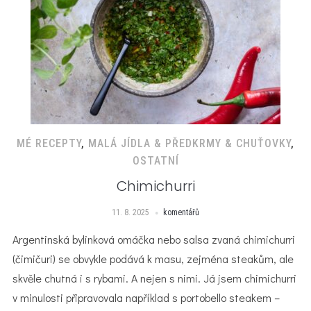
MÉ RECEPTY
,
MALÁ JÍDLA & PŘEDKRMY & CHUŤOVKY
,
OSTATNÍ
Chimichurri
11. 8. 2025
komentářů
Argentinská bylinková omáčka nebo salsa zvaná chimichurri
(čimičuri) se obvykle podává k masu, zejména steakům, ale
skvěle chutná i s rybami. A nejen s nimi. Já jsem chimichurri
v minulosti připravovala například s portobello steakem –