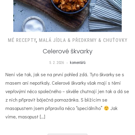
MÉ RECEPTY
,
MALÁ JÍDLA & PŘEDKRMY & CHUŤOVKY
Celerové škvarky
5. 2. 2026
komentářů
Není vše tak, jak se na první pohled zdá. ⁠Tyto škvarky se s
masem ani nepotkaly. Celerové škvarky však mají s těmi
vepřovými něco společného – skvěle chutnají jen tak a dá se
z nich připravit báječná pomazánka. S blížícím se
masopustem jsem připravila něco “speciálního”
Jak
víme, masopust […]