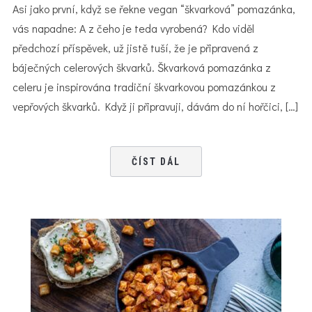
Asi jako první, když se řekne vegan “škvarková” pomazánka,
vás napadne: A z čeho je teda vyrobená? Kdo viděl
předchozí příspěvek, už jistě tuší, že je připravená z
báječných celerových škvarků. Škvarková pomazánka z
celeru je inspirována tradiční škvarkovou pomazánkou z
vepřových škvarků. Když ji připravuji, dávám do ní hořčici, […]
ČÍST DÁL