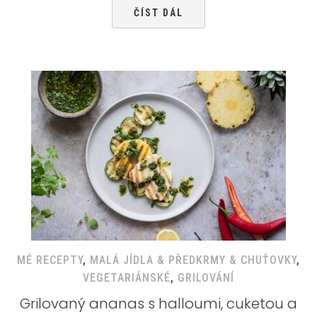
ČÍST DÁL
MÉ RECEPTY
,
MALÁ JÍDLA & PŘEDKRMY & CHUŤOVKY
,
VEGETARIÁNSKÉ
,
GRILOVÁNÍ
Grilovaný ananas s halloumi, cuketou a