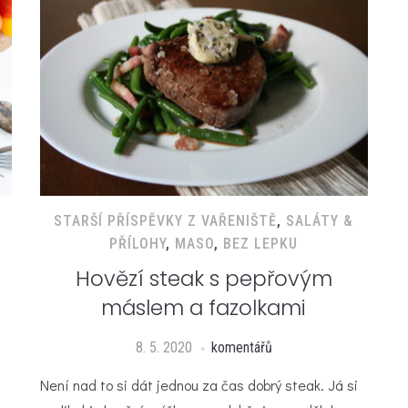
STARŠÍ PŘÍSPĚVKY Z VAŘENIŠTĚ
,
SALÁTY &
PŘÍLOHY
,
MASO
,
BEZ LEPKU
Hovězí steak s pepřovým
máslem a fazolkami
8. 5. 2020
komentářů
Není nad to si dát jednou za čas dobrý steak. Já si