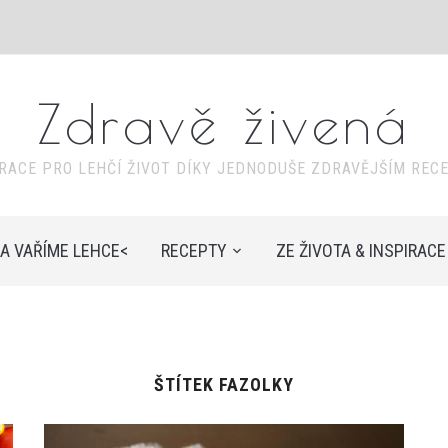
Zdravě živená
IRACE PRO LEHČÍ ŽIVOT DÍKY JEDNODUŠE ZDRAVĚJŠÍM REC
A VAŘÍME LEHCE<
RECEPTY
ZE ŽIVOTA & INSPIRACE
ŠTÍTEK
FAZOLKY