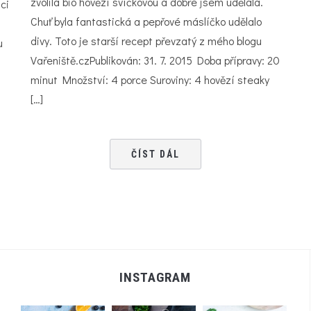
zvolila bio hovězí svíčkovou a dobře jsem udělala.
ci
Chuť byla fantastická a pepřové máslíčko udělalo
divy. Toto je starší recept převzatý z mého blogu
u
Vařeniště.czPublikován: 31. 7. 2015 Doba přípravy: 20
minut Množství: 4 porce Suroviny: 4 hovězí steaky
[…]
ČÍST DÁL
INSTAGRAM