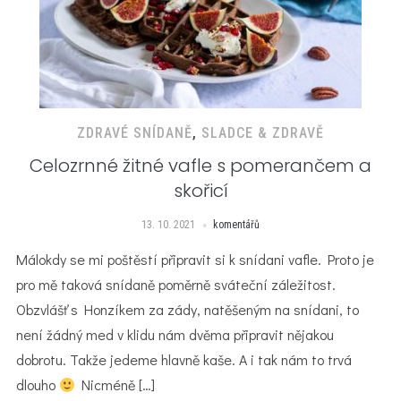
ZDRAVÉ SNÍDANĚ
,
SLADCE & ZDRAVĚ
Celozrnné žitné vafle s pomerančem a
skořicí
13. 10. 2021
komentářů
Málokdy se mi poštěstí připravit si k snídani vafle. Proto je
pro mě taková snídaně poměrně sváteční záležitost.
Obzvlášť s Honzíkem za zády, natěšeným na snídani, to
není žádný med v klidu nám dvěma připravit nějakou
dobrotu. Takže jedeme hlavně kaše. A i tak nám to trvá
dlouho
Nicméně […]