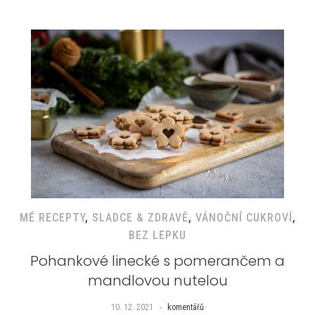
MÉ RECEPTY
,
SLADCE & ZDRAVĚ
,
VÁNOČNÍ CUKROVÍ
,
BEZ LEPKU
Pohankové linecké s pomerančem a
mandlovou nutelou
10. 12. 2021
komentářů