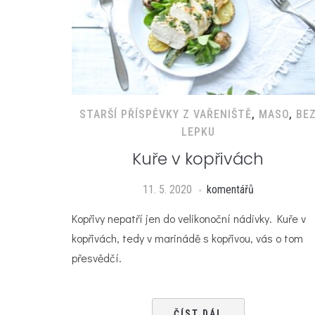
STARŠÍ PŘÍSPĚVKY Z VAŘENIŠTĚ
,
MASO
,
BE
LEPKU
Kuře v kopřivách
11. 5. 2020
komentářů
Kopřivy nepatří jen do velikonoční nádivky. Kuře v
kopřivách, tedy v marinádě s kopřivou, vás o tom
přesvědčí.
ČÍST DÁL