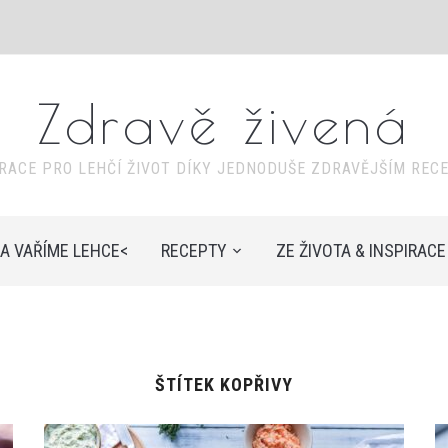
Zdravě živená
IRACE PRO LEHČÍ ŽIVOT DÍKY JEDNODUŠE ZDRAVĚJŠÍM REC
A VAŘÍME LEHCE<
RECEPTY
ZE ŽIVOTA & INSPIRACE
ŠTÍTEK
KOPŘIVY