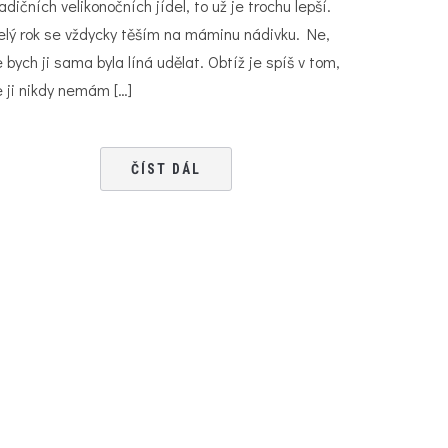
adičních velikonočních jídel, to už je trochu lepší.
elý rok se vždycky těším na máminu nádivku. Ne,
 bych ji sama byla líná udělat. Obtíž je spíš v tom,
e ji nikdy nemám […]
ČÍST DÁL