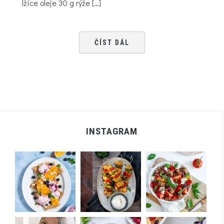
lžíce oleje 30 g rýže […]
ČÍST DÁL
INSTAGRAM