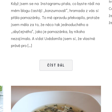
tr
Když jsem se na Instagramu ptala, co byste rádi na
C
mém blogu častěji „konzumovali“, hromada z vás si
že
přála pomazánky. To mě opravdu překvapilo, protože
ž
jsem měla za to, že něco tak jednoduchého a
„obyčejného“, jako je pomazánka, by nikoho
nezajímalo. A vida! Uvědomila jsem si, že vlastně
právě pro […]
ČÍST DÁL