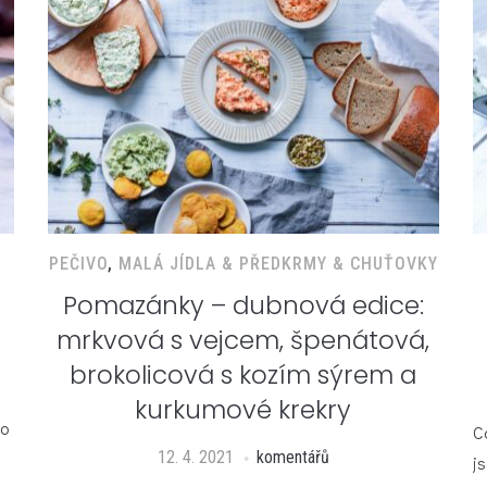
PEČIVO
,
MALÁ JÍDLA & PŘEDKRMY & CHUŤOVKY
Pomazánky – dubnová edice:
mrkvová s vejcem, špenátová,
brokolicová s kozím sýrem a
kurkumové krekry
No
C
12. 4. 2021
komentářů
j