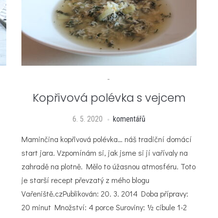
Z
-
Kopřivová polévka s vejcem
6. 5. 2020
komentářů
Maminčina kopřivová polévka… náš tradiční domácí
start jara. Vzpomínám si, jak jsme si jí vařívaly na
zahradě na plotně. Mělo to úžasnou atmosféru. Toto
je starší recept převzatý z mého blogu
Vařeniště.czPublikován: 20. 3. 2014 Doba přípravy:
20 minut Množství: 4 porce Suroviny: ½ cibule 1-2