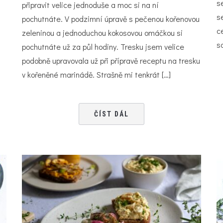
s
připravit velice jednoduše a moc si na ní
s
pochutnáte. V podzimní úpravě s pečenou kořenovou
c
zeleninou a jednoduchou kokosovou omáčkou si
s
pochutnáte už za půl hodiny. Tresku jsem velice
podobně upravovala už při přípravě receptu na tresku
v kořeněné marinádě. Strašně mi tenkrát […]
ČÍST DÁL