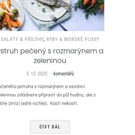
SALÁTY & PŘÍLOHY
,
RYBY & MOŘSKÉ PLODY
Pstruh pečený s rozmarýnem a
zeleninou
3. 12. 2020
komentářů
ečeného pstruha s rozmarýnem a sezónní
eleninou zvládnete připravit do půl hodiny, ale z
líře zmizí ještě rychleji. Kosti nekosti.
ČÍST DÁL