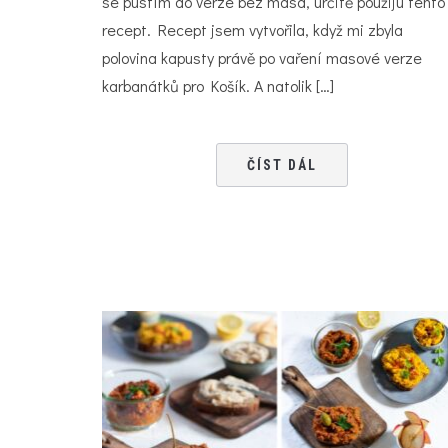
se pustím do verze bez masa, určitě použiju tento
recept. Recept jsem vytvořila, když mi zbyla
polovina kapusty právě po vaření masové verze
karbanátků pro Košík. A natolik […]
ČÍST DÁL