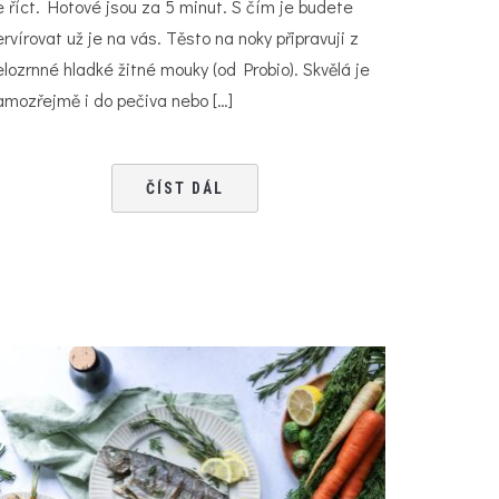
e říct. Hotové jsou za 5 minut. S čím je budete
ervírovat už je na vás. Těsto na noky připravuji z
elozrnné hladké žitné mouky (od Probio). Skvělá je
amozřejmě i do pečiva nebo […]
ČÍST DÁL