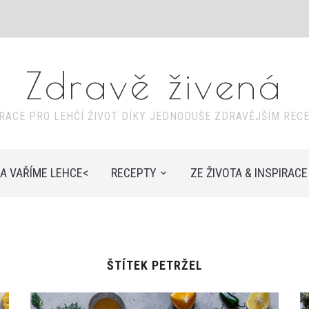
Zdravě živená
IRACE PRO LEHČÍ ŽIVOT DÍKY JEDNODUŠE ZDRAVĚJŠÍM REC
A VAŘÍME LEHCE<
RECEPTY
ZE ŽIVOTA & INSPIRACE
ŠTÍTEK
PETRŽEL