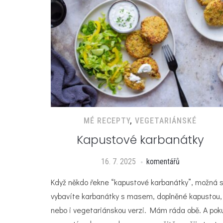
MÉ RECEPTY
,
VEGETARIÁNSKÉ
Kapustové karbanátky
16. 7. 2025
komentářů
Když někdo řekne “kapustové karbanátky”, možná s
vybavíte karbanátky s masem, doplněné kapustou,
nebo i vegetariánskou verzi. Mám ráda obě. A pok