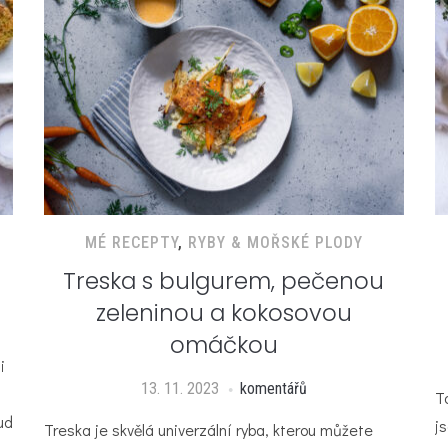
MÉ RECEPTY
,
RYBY & MOŘSKÉ PLODY
Treska s bulgurem, pečenou
zeleninou a kokosovou
omáčkou
i
13. 11. 2023
komentářů
T
ud
j
Treska je skvělá univerzální ryba, kterou můžete