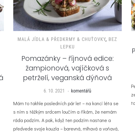
MALÁ JÍDLA & PŘEDKRMY & CHUŤOVKY
,
BEZ
LEPKU
Pomazánky – říjnová edice:
žampionová, vajíčková s
á
petrželí, veganská dýňová
P
6. 10. 2021
komentářů
z
ta
Mám to takhle posledních pár let – na konci léta se
s ním s těžkým srdcem loučím a říkám, že nemám
ráda podzim. A pak, když ten podzim nastane a
předvede svoje kouzla – barevná, mlhavá a voňavá,