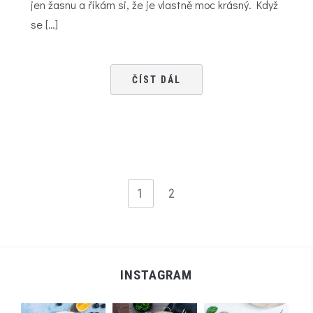
jen žasnu a říkám si, že je vlastně moc krásný. Když
se […]
ČÍST DÁL
1
2
INSTAGRAM