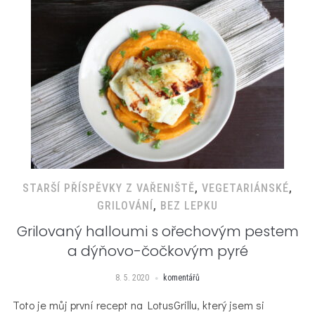
STARŠÍ PŘÍSPĚVKY Z VAŘENIŠTĚ
,
VEGETARIÁNSKÉ
,
GRILOVÁNÍ
,
BEZ LEPKU
Grilovaný halloumi s ořechovým pestem
a dýňovo-čočkovým pyré
8. 5. 2020
komentářů
Toto je můj první recept na LotusGrillu, který jsem si