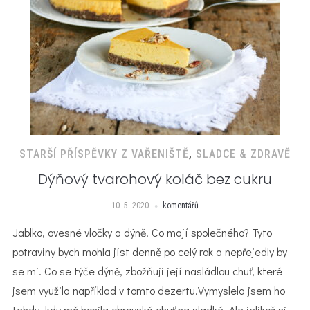
STARŠÍ PŘÍSPĚVKY Z VAŘENIŠTĚ
,
SLADCE & ZDRAVĚ
Dýňový tvarohový koláč bez cukru
10. 5. 2020
komentářů
Jablko, ovesné vločky a dýně. Co mají společného? Tyto
potraviny bych mohla jíst denně po celý rok a nepřejedly by
se mi. Co se týče dýně, zbožňuji její nasládlou chuť, které
jsem využila například v tomto dezertu.Vymyslela jsem ho
tehdy, kdy mě honila obrovská chuť na sladké. Ale jelikož si