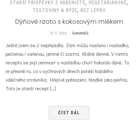
STARŠÍ PŘÍSPĚVKY Z VAŘENIŠTĚ
,
VEGETARIÁNSKÉ
,
TĚSTOVINY & RÝŽE
,
BEZ LEPKU
Dýňové rizoto s kokosovým mlékem
10. 5. 2020
komentářů
Ještě jsem se jí nepřejedla. Dýni můžu naslano i nasladko,
pečenou i vařenou, jemně či zostra. Klidně denně. V tomto
receptu se pojí jemnost s nasládlou chutí hokaido dýně. To
je přesně to, co v sychravých dnech potěší každého
vděčného strávníka. Hřejivé pohlazení, hladké jako peřina.
Toto je starší recept […]
ČÍST DÁL