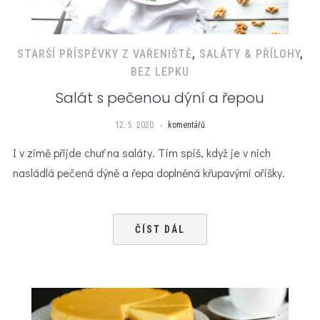
STARŠÍ PŘÍSPĚVKY Z VAŘENIŠTĚ
,
SALÁTY & PŘÍLOHY
,
BEZ LEPKU
Salát s pečenou dýní a řepou
12. 5. 2020
komentářů
I v zimě přijde chuť na saláty. Tím spíš, když je v nich
nasládlá pečená dýně a řepa doplněná křupavými oříšky.
ČÍST DÁL