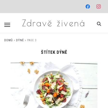
facebook
instagr
Zdravě živená
DOMŮ
»
DÝNĚ
»
PAGE 3
ŠTÍTEK
DÝNĚ