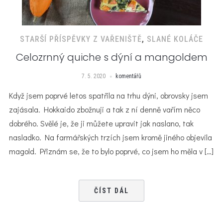
STARŠÍ PŘÍSPĚVKY Z VAŘENIŠTĚ
,
SLANÉ KOLÁČE
Celozrnný quiche s dýní a mangoldem
7. 5. 2020
komentářů
Když jsem poprvé letos spatřila na trhu dýni, obrovsky jsem
zajásala. Hokkaido zbožnuji a tak z ní denně vařím něco
dobrého. Svělé je, že ji můžete upravit jak naslano, tak
nasladko. Na farmářských trzích jsem kromě jiného objevila
magold. Přiznám se, že to bylo poprvé, co jsem ho měla v […]
ČÍST DÁL