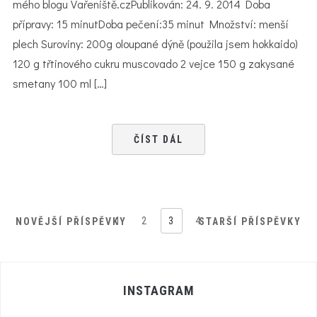
mého blogu Vařeniště.czPublikován: 24. 9. 2014 Doba
přípravy: 15 minutDoba pečení:35 minut Množství: menší
plech Suroviny: 200g oloupané dýně (použila jsem hokkaido)
120 g třtinového cukru muscovado 2 vejce 150 g zakysané
smetany 100 ml […]
ČÍST DÁL
1
2
3
4
NOVĚJŠÍ PŘÍSPĚVKY
STARŠÍ PŘÍSPĚVKY
INSTAGRAM