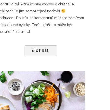
penátu a bylinkám krásně voňavé a chutné. A
řehkost? Ta jim samozřejmě nechybí
ochucení Do krůtích karbanátků můžete zamíchat
vé oblíbené bylinky. Teď na jaře to může být
edvědí česnek […]
ČÍST DÁL