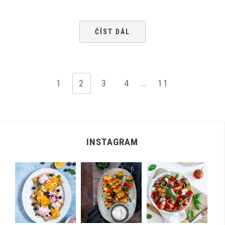
ČÍST DÁL
1
2
3
4
…
11
INSTAGRAM