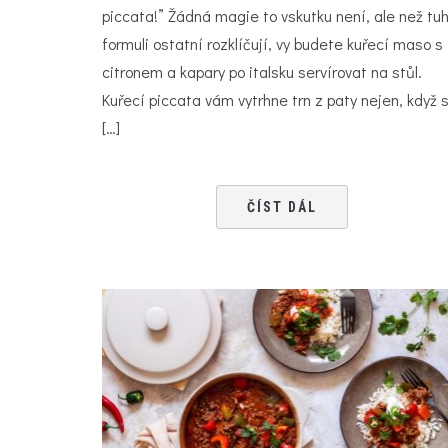
piccata!” Žádná magie to vskutku není, ale než tuh
formuli ostatní rozklíčují, vy budete kuřecí maso s
citronem a kapary po italsku servírovat na stůl.⁠
Kuřecí piccata vám vytrhne trn z paty nejen, když 
[…]
ČÍST DÁL