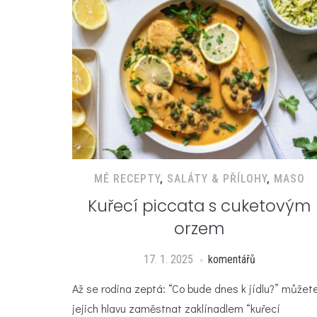
MÉ RECEPTY
,
SALÁTY & PŘÍLOHY
,
MASO
Kuřecí piccata s cuketovým
orzem
17. 1. 2025
komentářů
Až se rodina zeptá: “Co bude dnes k jídlu?” můžet
jejich hlavu zaměstnat zaklínadlem “kuřecí