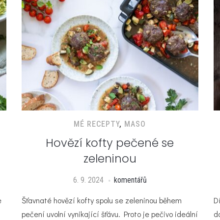
MÉ RECEPTY
,
MASO
Hovězí kofty pečené se
zeleninou
6. 9. 2024
komentářů
e
Šťavnaté hovězí kofty spolu se zeleninou během
D
pečení uvolní vynikající šťávu. Proto je pečivo ideální
d