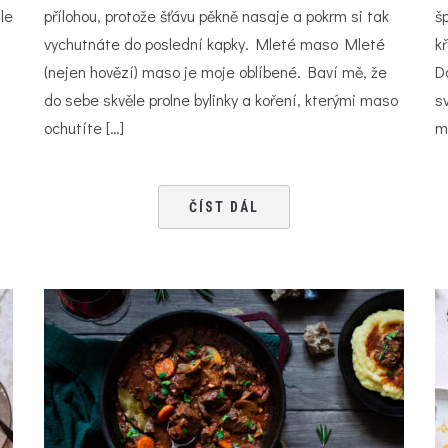
le
přílohou, protože šťávu pěkně nasaje a pokrm si tak
š
vychutnáte do poslední kapky. Mleté maso Mleté
k
(nejen hovězí) maso je moje oblíbené. Baví mě, že
D
s
do sebe skvěle prolne bylinky a koření, kterými maso
s
ochutíte […]
m
ČÍST DÁL