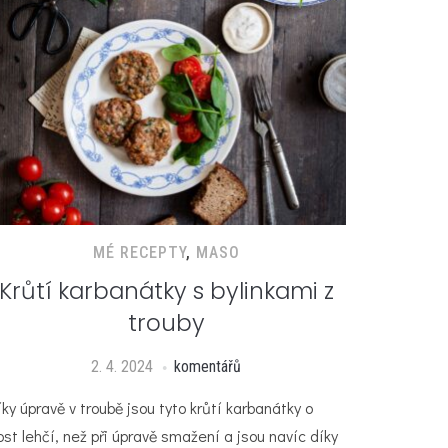
MÉ RECEPTY
,
MASO
Krůtí karbanátky s bylinkami z
trouby
2. 4. 2024
komentářů
íky úpravě v troubě jsou tyto krůtí karbanátky o
ost lehčí, než při úpravě smažení a jsou navíc díky