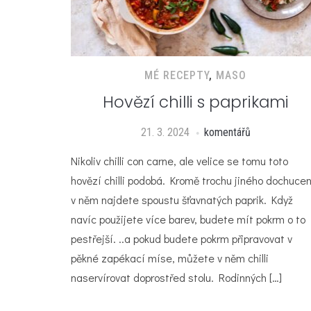
MÉ RECEPTY
,
MASO
Hovězí chilli s paprikami
21. 3. 2024
komentářů
Nikoliv chilli con carne, ale velice se tomu toto
hovězí chilli podobá. Kromě trochu jiného dochucen
v něm najdete spoustu šťavnatých paprik. Když
navíc použijete více barev, budete mít pokrm o to
pestřejší. ..a pokud budete pokrm připravovat v
pěkné zapékací míse, můžete v něm chilli
naservírovat doprostřed stolu. Rodinných […]