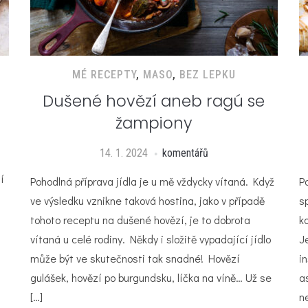
MÉ RECEPTY
,
MASO
,
BEZ LEPKU
Dušené hovězí aneb ragú se
žampiony
14. 1. 2024
komentářů
í
Pohodlná příprava jídla je u mě vždycky vítaná. Když
P
ve výsledku vznikne taková hostina, jako v případě
s
tohoto receptu na dušené hovězí, je to dobrota
k
vítaná u celé rodiny. Někdy i složitě vypadající jídlo
J
může být ve skutečnosti tak snadné! Hovězí
i
gulášek, hovězí po burgundsku, líčka na víně… Už se
a
[…]
n