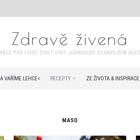
Zdravě živená
IRACE PRO LEHČÍ ŽIVOT DÍKY JEDNODUŠE ZDRAVĚJŠÍM REC
A VAŘÍME LEHCE<
RECEPTY
ZE ŽIVOTA & INSPIRACE
MASO