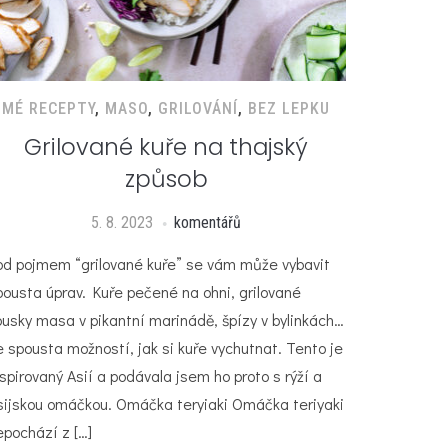
MÉ RECEPTY
,
MASO
,
GRILOVÁNÍ
,
BEZ LEPKU
Grilované kuře na thajský
způsob
5. 8. 2023
komentářů
od pojmem “grilované kuře” se vám může vybavit
pousta úprav. Kuře pečené na ohni, grilované
ousky masa v pikantní marinádě, špízy v bylinkách…
e spousta možností, jak si kuře vychutnat. Tento je
nspirovaný Asií a podávala jsem ho proto s rýží a
sijskou omáčkou. Omáčka teryiaki Omáčka teriyaki
epochází z […]