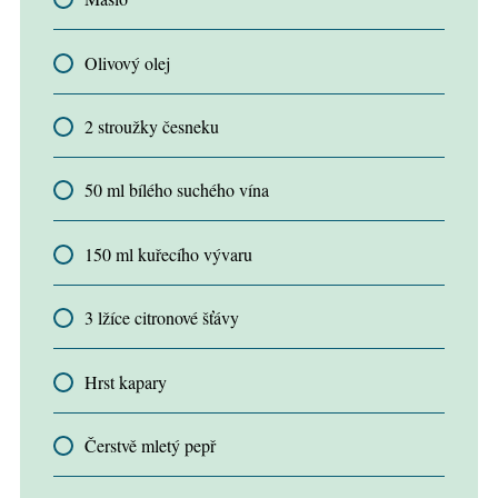
Olivový olej
2 stroužky česneku
50 ml bílého suchého vína
150 ml kuřecího vývaru
3 lžíce citronové šťávy
Hrst kapary
Čerstvě mletý pepř