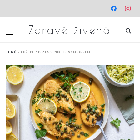
facebook
instagr
Zdravě živená
DOMŮ
»
KUŘECÍ PICCATA S CUKETOVÝM ORZEM