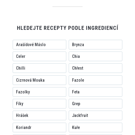
HLEDEJTE RECEPTY PODLE INGREDIENCÍ
Arašídové Máslo
Brynza
Celer
Chia
Chilli
Chřest
Cizrnová Mouka
Fazole
Fazolky
Feta
Fíky
Grep
Hrášek
Jackfruit
Koriandr
Kuře