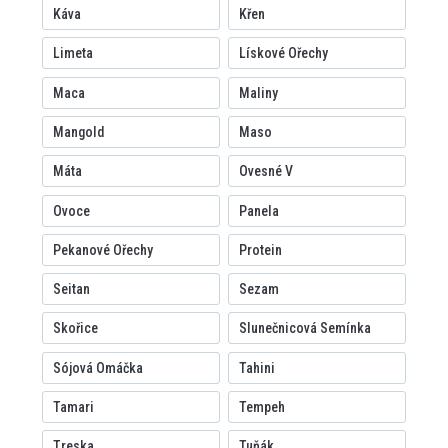
Káva
Křen
Limeta
Lískové Ořechy
Maca
Maliny
Mangold
Maso
Máta
Ovesné V
Ovoce
Panela
Pekanové Ořechy
Protein
Seitan
Sezam
Skořice
Slunečnicová Semínka
Sójová Omáčka
Tahini
Tamari
Tempeh
Treska
Tuňák