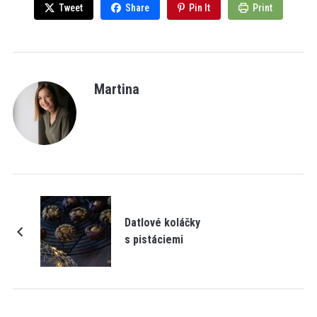
Tweet
Share
Pin It
Print
Martina
Datlové koláčky
s pistáciemi