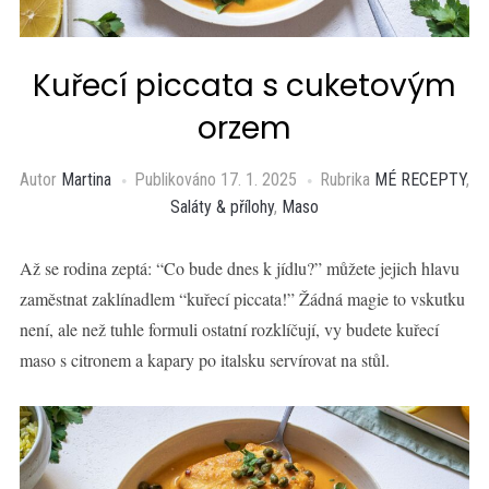
Kuřecí piccata s cuketovým
orzem
Autor
Martina
Publikováno
17. 1. 2025
Rubrika
MÉ RECEPTY
,
Saláty & přílohy
,
Maso
Až se rodina zeptá: “Co bude dnes k jídlu?” můžete jejich hlavu
zaměstnat zaklínadlem “kuřecí piccata!” Žádná magie to vskutku
není, ale než tuhle formuli ostatní rozklíčují, vy budete kuřecí
maso s citronem a kapary po italsku servírovat na stůl.⁠