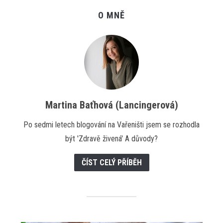
O MNĚ
Martina Baťhová (Lancingerová)
Po sedmi letech blogování na Vařeništi jsem se rozhodla
být 'Zdravě živená' A důvody?
ČÍST CELÝ PŘÍBĚH