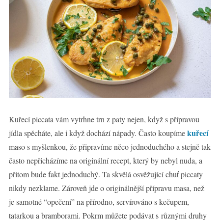
Kuřecí piccata vám vytrhne trn z paty nejen, když s přípravou
kuřecí
jídla spěcháte, ale i když dochází nápady. Často koupíme
maso s myšlenkou, že připravíme něco jednoduchého a stejně tak
často nepřicházíme na originální recept, který by nebyl nuda, a
přitom bude fakt jednoduchý. Ta skvělá osvěžující chuť piccaty
nikdy nezklame. Zároveň jde o originálnější přípravu masa, než
je samotné “opečení” na přírodno, servírováno s kečupem,
tatarkou a bramborami. Pokrm můžete podávat s různými druhy