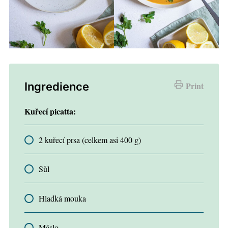
Ingredience
Print
Kuřecí picatta:
2 kuřecí prsa (celkem asi 400 g)
Sůl
Hladká mouka
Máslo