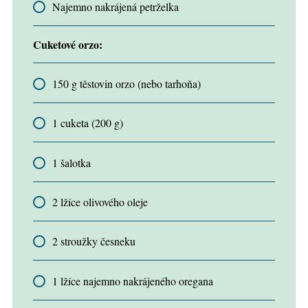
Najemno nakrájená petrželka
Cuketové orzo:
150 g těstovin orzo (nebo tarhoňa)
1 cuketa (200 g)
1 šalotka
2 lžíce olivového oleje
2 stroužky česneku
1 lžíce najemno nakrájeného oregana