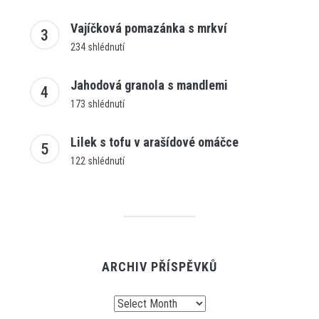
Vajíčková pomazánka s mrkví
234 shlédnutí
Jahodová granola s mandlemi
173 shlédnutí
Lilek s tofu v arašídové omáčce
122 shlédnutí
ARCHIV PŘÍSPĚVKŮ
Archiv