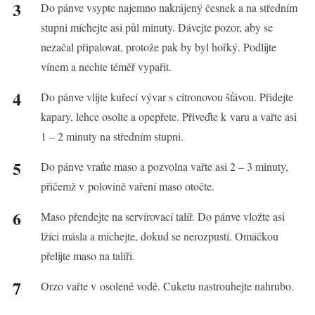
Do pánve vsypte najemno nakrájený česnek a na středním
stupni míchejte asi půl minuty. Dávejte pozor, aby se
nezačal připalovat, protože pak by byl hořký. Podlijte
vínem a nechte téměř vypařit.
Do pánve vlijte kuřecí vývar s citronovou šťávou. Přidejte
kapary, lehce osolte a opepřete. Přiveďte k varu a vařte asi
1 – 2 minuty na středním stupni.
Do pánve vraťte maso a pozvolna vařte asi 2 – 3 minuty,
přičemž v polovině vaření maso otočte.
Maso přendejte na servírovací talíř. Do pánve vložte asi
lžíci másla a míchejte, dokud se nerozpustí. Omáčkou
přelijte maso na talíři.
Orzo vařte v osolené vodě. Cuketu nastrouhejte nahrubo.