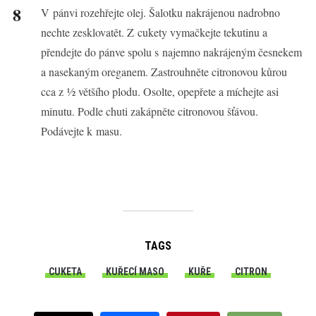
V pánvi rozehřejte olej. Šalotku nakrájenou nadrobno
nechte zesklovatět. Z cukety vymačkejte tekutinu a
přendejte do pánve spolu s najemno nakrájeným česnekem
a nasekaným oreganem. Zastrouhněte citronovou kůrou
cca z ½ většího plodu. Osolte, opepřete a míchejte asi
minutu. Podle chuti zakápněte citronovou šťávou.
Podávejte k masu.
TAGS
CUKETA
KUŘECÍ MASO
KUŘE
CITRON