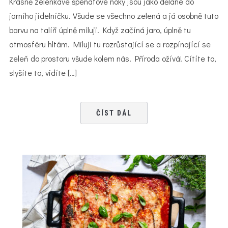
Krásně zelenkavé špenátové noky jsou jako dělané do
jarního jídelníčku. Všude se všechno zelená a já osobně tuto
barvu na talíři úplně miluji. Když začíná jaro, úplně tu
atmosféru hltám. Miluji tu rozrůstající se a rozpínající se
zeleň do prostoru všude kolem nás. Příroda ožívá! Cítíte to,
slyšíte to, vidíte […]
ČÍST DÁL