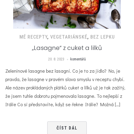
MÉ RECEPTY
,
VEGETARIÁNSKÉ
,
BEZ LEPKU
„Lasagne“ z cuket a lilků
20. 8. 2023
komentářů
Zeleninové lasagne bez lasagní. Co je to za jídlo? No, je
pravda, že lasagne v pravém slova smyslu v receptu chybí.
Ale název prokládaných plátků cuket a lilků už je tak zažitý,
že jsem tuhle dobrotu pojmenovala lasagne. To nejlepší z
Itálie Co si představíte, když se řekne Itálie? Možná […]
ČÍST DÁL