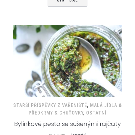
ČÍST DÁL
STARŠÍ PŘÍSPĚVKY Z VAŘENIŠTĚ
,
MALÁ JÍDLA &
PŘEDKRMY & CHUŤOVKY
,
OSTATNÍ
Bylinkové pesto se sušenými rajčaty