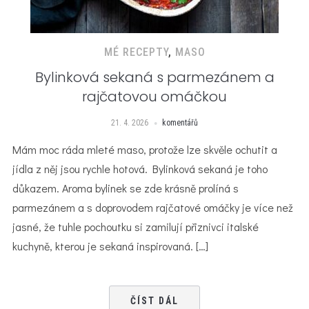
MÉ RECEPTY
,
MASO
Bylinková sekaná s parmezánem a
rajčatovou omáčkou
21. 4. 2026
komentářů
Mám moc ráda mleté maso, protože lze skvěle ochutit a
jídla z něj jsou rychle hotová. Bylinková sekaná je toho
důkazem. Aroma bylinek se zde krásně prolíná s
parmezánem a s doprovodem rajčatové omáčky je více než
jasné, že tuhle pochoutku si zamilují přiznivci italské
kuchyně, kterou je sekaná inspirovaná. […]
ČÍST DÁL