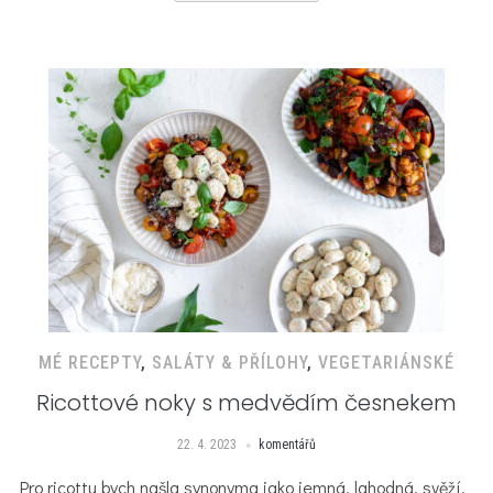
MÉ RECEPTY
,
SALÁTY & PŘÍLOHY
,
VEGETARIÁNSKÉ
Ricottové noky s medvědím česnekem
22. 4. 2023
komentářů
Pro ricottu bych našla synonyma jako jemná, lahodná, svěží,