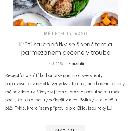
MÉ RECEPTY
,
MASO
Krůtí karbanátky se špenátem a
parmezánem pečené v troubě
14. 3. 2023
komentářů
Receptů na krůtí karbanátky jsem pro své klienty
připravovala už několik. Vždycky v trochu jiné obměně a nikdy
mě nezklamaly. Vždycky jsem si hrozně pochutnala a měla
pocit, že tohle jsou ty nejlepší z nich. Bylinky – to je oč tu
běží Tyhle, které jsem připravila pro Billa, jsou taky […]