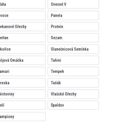
áta
Ovesné V
voce
Panela
ekanové Ořechy
Protein
eitan
Sezam
kořice
Slunečnicová Semínka
ójová Omáčka
Tahini
amari
Tempeh
reska
Tuňák
ěstoviny
Vlašské Ořechy
elí
Špaldov
ampiony