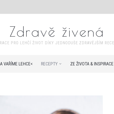
Zdravě živená
IRACE PRO LEHČÍ ŽIVOT DÍKY JEDNODUŠE ZDRAVĚJŠÍM REC
A VAŘÍME LEHCE<
RECEPTY
ZE ŽIVOTA & INSPIRACE