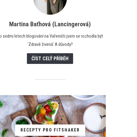
Martina Baťhová (Lancingerová)
o sedmi letech blogování na Vařeništi jsem se rozhodla být
'Zdravě živená' A důvody?
ČÍST CELÝ PŘÍBĚH
RECEPTY PRO FITSHAKER