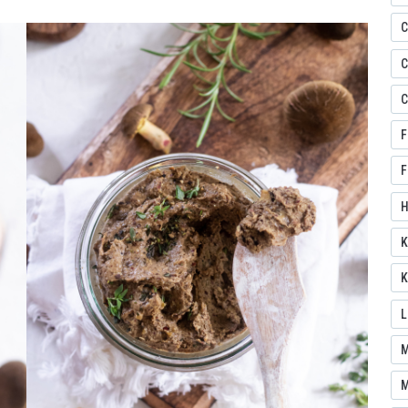
C
C
C
F
F
H
K
K
L
M
M