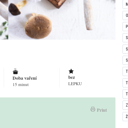
M
O
P
S
S
S
T
bez
Doba vaření
T
LEPKU
15 minut
T
Z
Print
Ž