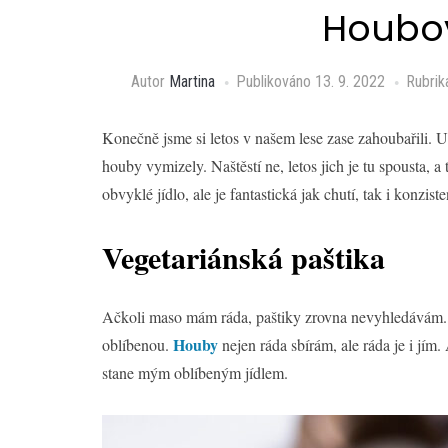
Houbov
Autor
Martina
Publikováno
13. 9. 2022
Rubri
Konečně jsme si letos v našem lese zase zahoubařili. U
houby vymizely. Naštěstí ne, letos jich je tu spousta, 
obvyklé jídlo, ale je fantastická jak chutí, tak i konziste
Vegetariánská paštika
Ačkoli maso mám ráda, paštiky zrovna nevyhledávám. Al
Houby
oblíbenou.
nejen ráda sbírám, ale ráda je i jí
stane mým oblíbeným jídlem.