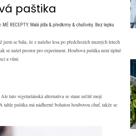
á paštika
ka
MÉ RECEPTY
,
Malá jídla & předkrmy & chuťovky
,
Bez lepku
ž jsem se bála, že z našeho lesa po předchozích nuzných letech
a tak se našel prostor pro experiment. Houbová paštika není úplně
ncí a vůní.
e tato vegetariánská alternativa se stane určitě mojí
m. A tahle paštika má nádherně bohatou houbovou chuť, takže se