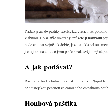
Přidala jsem do paštiky fazole, které nejen, že pomohou
Co se týče smetany, můžete ji nahradit jej
vlákninu.
bude chutnat stejně tak dobře, jako ta s klasickou sme
jsem jí doma a nutně jsem potřebovala svůj nový nápad 
A jak podávat?
Rozhodně bude chutnat na čerstvém pečivu. Napříkla
přidat nějakou pečenou zeleninu nebo osmahnuté hou
Houbová paštika