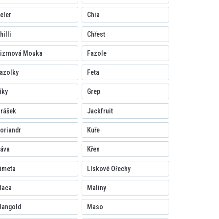
eler
Chia
hilli
Chřest
izrnová Mouka
Fazole
azolky
Feta
íky
Grep
rášek
Jackfruit
oriandr
Kuře
áva
Křen
imeta
Lískové Ořechy
aca
Maliny
angold
Maso