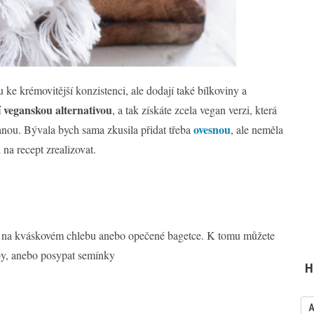
 ke krémovitější konzistenci, ale dodají také bílkoviny a
í veganskou alternativou
, a tak získáte zcela vegan verzi, která
ovesnou
tanou. Bývala bych sama zkusila přidat třeba
, ale neměla
na recept zrealizovat.
d na kváskovém chlebu anebo opečené bagetce. K tomu můžete
by, anebo posypat semínky
H
A