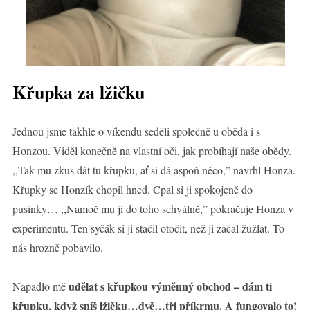
Křupka za lžičku
Jednou jsme takhle o víkendu seděli společně u oběda i s
Honzou. Viděl konečně na vlastní oči, jak probíhají naše obědy.
,,Tak mu zkus dát tu křupku, ať si dá aspoň něco,” navrhl Honza.
Křupky se Honzík chopil hned. Cpal si ji spokojeně do
pusinky… ,,Namoč mu jí do toho schválně,” pokračuje Honza v
experimentu. Ten syčák si ji stačil otočit, než ji začal žužlat. To
nás hrozně pobavilo.
udělat s křupkou výměnný obchod – dám ti
Napadlo mě
křupku, když sníš lžičku…dvě…tři příkrmu. A fungovalo to!