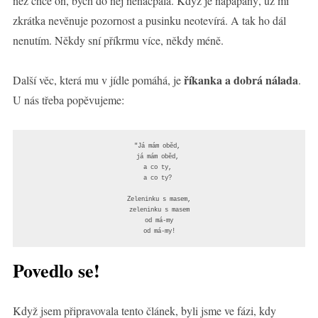
než chce on, bych do něj nenacpala. Když je napapaný, už mi
zkrátka nevěnuje pozornost a pusinku neotevírá. A tak ho dál
nenutím. Někdy sní příkrmu více, někdy méně.
říkanka a dobrá nálada
Další věc, která mu v jídle pomáhá, je
.
U nás třeba popěvujeme:
"Já mám oběd, 

já mám oběd, 

a co ty, 

a co ty? 

Zeleninku s masem,

zeleninku s masem

od má-my

od má-my!
Povedlo se!
Když jsem připravovala tento článek, byli jsme ve fázi, kdy