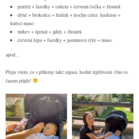
petržel + fazolky + cuketa + červená čočka + žloutek
dýně + brokolice + hrášek + trochu celoz. kuskusu +
kuřecí maso
mrkev + špenát + jáhly + žloutek
červená řepa + fazolky + jasmínová rýže + maso
apod…
Přeju všem, co s příkrmy také zápasí, hodně trpělivosti. Ono to
časem půjde!