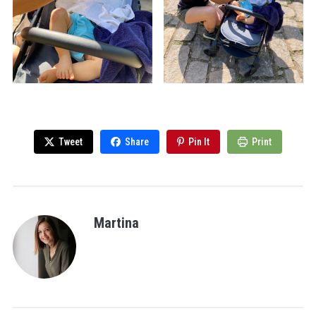
Tweet
Share
Pin It
Print
Martina