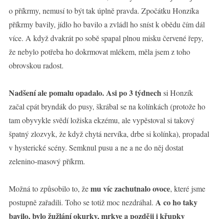
o příkrmy, nemusí to být tak úplně pravda. Zpočátku Honzíka
příkrmy bavily, jídlo ho bavilo a zvládl ho sníst k obědu čím dál
více. A když dvakrát po sobě spapal plnou misku červené řepy,
že nebylo potřeba ho dokrmovat mlékem, měla jsem z toho
obrovskou radost.
Nadšení ale pomalu opadalo. Asi po 3 týdnech
si Honzík
začal cpát bryndák do pusy, škrábal se na kolínkách (protože ho
tam obyvykle svědí ložiska ekzému, ale vypěstoval si takový
špatný zlozvyk, že když chytá nervíka, drbe si kolínka), propadal
v hysterické scény. Semknul pusu a ne a ne do něj dostat
zelenino-masový příkrm.
mu víc zachutnalo ovoce
Možná to způsobilo to, že
, které jsme
A co ho taky
postupně zařadili. Toho se totiž moc nezdráhal.
bavilo, bylo žužlání okurky, mrkve a později i křupky