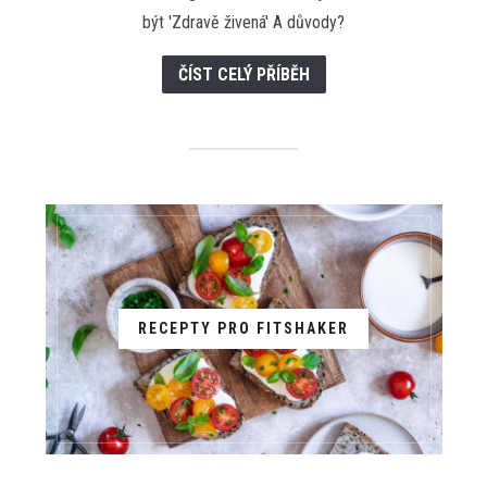
být 'Zdravě živená' A důvody?
ČÍST CELÝ PŘÍBĚH
RECEPTY PRO FITSHAKER