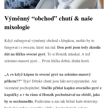
Výměnný “obchod” chutí & naše
mixologie
Když zafungoval výměnný obchod s křupkou, mohlo by to
Den poté jsem tedy zkusila
fungovat i s ovocem, které má rád.
dát na lžičku ovocné pyré
. To si Honzík mlaskal. A teď
zelenino-masové pyré… První lžička dobrá, druhá horší.
,,A co když kápnu to ovocné pyré na zelenino-masový
příkrm??”
Tyjo! Dětské chutě jsou fakt nevyzpytatelné. Ale
Stačilo přidat kapku ovocného pyré z
víceméně pochopitelné.
kapsičky a v tu ránu si Honzík pochutnával na obědě, jako
by se nechumelilo.
Podáváme u nás tak běžně kuře-těstoviny-
brokolici-mrkev-meruňky-jablka, hovězí-hrášek-cuketu-