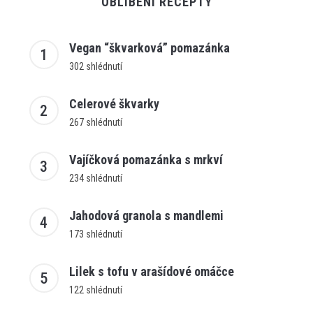
OBLÍBENÍ RECEPTY
Vegan “škvarková” pomazánka
302 shlédnutí
Celerové škvarky
267 shlédnutí
Vajíčková pomazánka s mrkví
234 shlédnutí
Jahodová granola s mandlemi
173 shlédnutí
Lilek s tofu v arašídové omáčce
122 shlédnutí