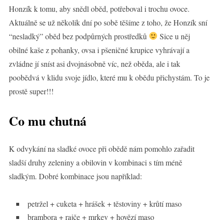
Honzík k tomu, aby snědl oběd, potřeboval i trochu ovoce.
Aktuálně se už několik dní po sobě těšíme z toho, že Honzík sní
“nesladký” oběd bez podpůrných prostředků
Sice u něj
obilné kaše z pohanky, ovsa i pšeničné krupice vyhrávají a
zvládne jí sníst asi dvojnásobně víc, než oběda, ale i tak
poobědvá v klidu svoje jídlo, které mu k obědu přichystám. To je
prostě super!!!
Co mu chutná
K odvykání na sladké ovoce při obědě nám pomohlo zařadit
sladší druhy zeleniny a obilovin v kombinaci s tím méně
sladkým. Dobré kombinace jsou například:
petržel + cuketa + hrášek + těstoviny + krůtí maso
brambora + rajče + mrkev + hovězí maso