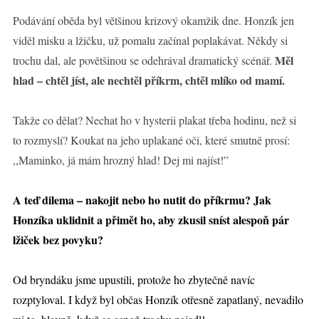
Podávání oběda byl většinou krizový okamžik dne. Honzík jen
viděl misku a lžičku, už pomalu začínal poplakávat. Někdy si
Měl
trochu dal, ale povětšinou se odehrával dramatický scénář.
hlad – chtěl jíst, ale nechtěl příkrm, chtěl mlíko od mamí.
Takže co dělat? Nechat ho v hysterii plakat třeba hodinu, než si
to rozmyslí? Koukat na jeho uplakané oči, které smutně prosí:
,,Maminko, já mám hrozný hlad! Dej mi najíst!”
A teď dilema – nakojit nebo ho nutit do příkrmu? Jak
Honzíka uklidnit a přimět ho, aby zkusil sníst alespoň pár
lžiček bez povyku?
Od bryndáku jsme upustili, protože ho zbytečně navíc
rozptyloval. I když byl občas Honzík otřesně zapatlaný, nevadilo