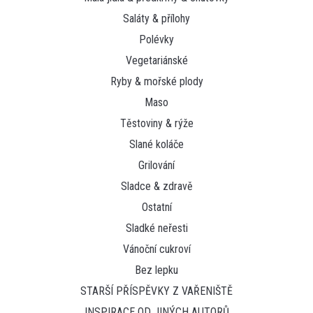
Saláty & přílohy
Polévky
Vegetariánské
Ryby & mořské plody
Maso
Těstoviny & rýže
Slané koláče
Grilování
Sladce & zdravě
Ostatní
Sladké neřesti
Vánoční cukroví
Bez lepku
STARŠÍ PŘÍSPĚVKY Z VAŘENIŠTĚ
INSPIRACE OD JINÝCH AUTORŮ