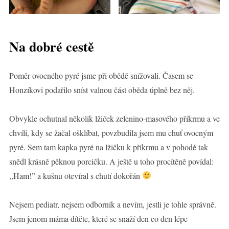
Na dobré cestě
Poměr ovocného pyré jsme při obědě snížovali. Časem se
Honzíkovi podařilo sníst valnou část oběda úplně bez něj.
Obvykle ochutnal několik lžiček zelenino-masového příkrmu a ve
chvíli, kdy se žačal ošklíbat, povzbudila jsem mu chuť ovocným
pyré. Sem tam kapka pyré na lžičku k příkrmu a v pohodě tak
snědl krásně pěknou porcičku. A ještě u toho procítěně povídal:
,,Ham!” a kušnu otevíral s chutí dokořán
Nejsem pediatr, nejsem odborník a nevím, jestli je tohle správně.
Jsem jenom máma dítěte, které se snaží den co den lépe