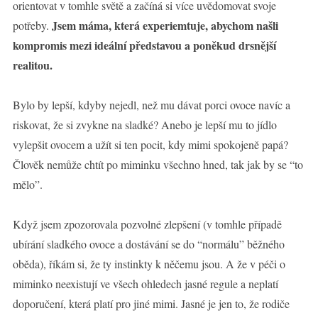
orientovat v tomhle světě a začíná si více uvědomovat svoje
Jsem máma, která experiemtuje, abychom našli
potřeby.
kompromis mezi ideální představou a poněkud drsnější
realitou.
Bylo by lepší, kdyby nejedl, než mu dávat porci ovoce navíc a
riskovat, že si zvykne na sladké? Anebo je lepší mu to jídlo
vylepšit ovocem a užít si ten pocit, kdy mimi spokojeně papá?
Člověk nemůže chtít po miminku všechno hned, tak jak by se “to
mělo”.
Když jsem zpozorovala pozvolné zlepšení (v tomhle případě
ubírání sladkého ovoce a dostávání se do “normálu” běžného
oběda), říkám si, že ty instinkty k něčemu jsou. A že v péči o
miminko neexistují ve všech ohledech jasné regule a neplatí
doporučení, která platí pro jiné mimi. Jasné je jen to, že rodiče