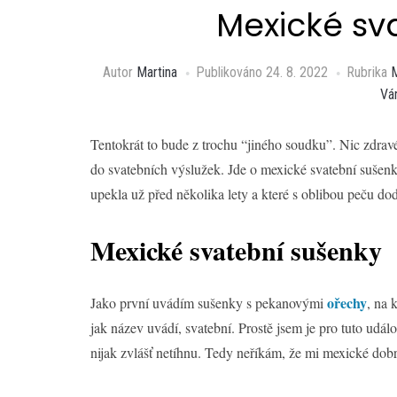
Mexické sv
Autor
Martina
Publikováno
24. 8. 2022
Rubrika
Ván
Tentokrát to bude z trochu “jiného soudku”. Nic zdravé
do svatebních výslužek. Jde o mexické svatební sušenk
upekla už před několika lety a které s oblibou peču do
Mexické svatební sušenky
ořechy
Jako první uvádím sušenky s pekanovými
, na 
jak název uvádí, svatební. Prostě jsem je pro tuto ud
nijak zvlášť netíhnu. Tedy neříkám, že mi mexické dobr