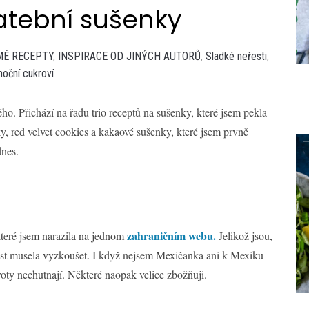
atební sušenky
MÉ RECEPTY
,
INSPIRACE OD JINÝCH AUTORŮ
,
Sladké neřesti
,
oční cukroví
ho. Přichází na řadu trio receptů na sušenky, které jsem pekla
y, red velvet cookies a kakaové sušenky, které jsem prvně
dnes.
zahraničním webu.
které jsem narazila na jednom
Jelikož jsou,
álost musela vyzkoušet. I když nejsem Mexičanka ani k Mexiku
oty nechutnají. Některé naopak velice zbožňuji.