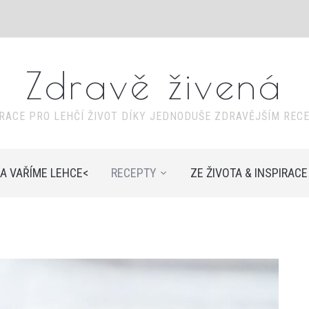
Zdravě živená
IRACE PRO LEHČÍ ŽIVOT DÍKY JEDNODUŠE ZDRAVĚJŠÍM REC
A VAŘÍME LEHCE<
RECEPTY
ZE ŽIVOTA & INSPIRACE