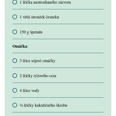
1 lžička nastrouhaného zázvoru
1 větší stroužek česneku
150 g špenátu
Omáčka
:
3 lžíce sójové omáčky
2 lžičky rýžového octa
4 lžíce vody
½ lžičky kukuřičného škrobu