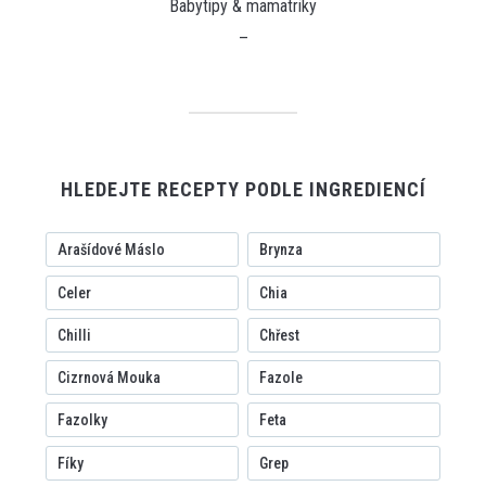
Babytipy & mamatriky
–
HLEDEJTE RECEPTY PODLE INGREDIENCÍ
Arašídové Máslo
Brynza
Celer
Chia
Chilli
Chřest
Cizrnová Mouka
Fazole
Fazolky
Feta
Fíky
Grep