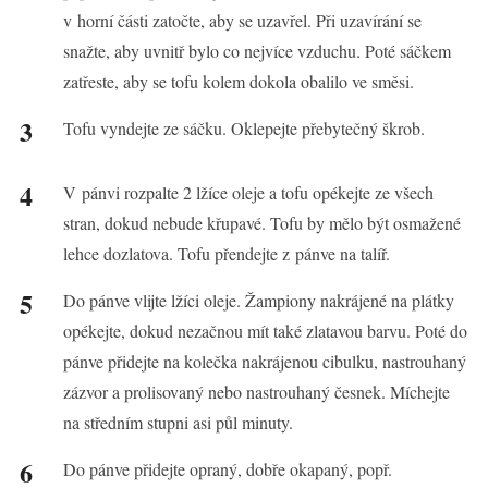
v horní části zatočte, aby se uzavřel. Při uzavírání se
snažte, aby uvnitř bylo co nejvíce vzduchu. Poté sáčkem
zatřeste, aby se tofu kolem dokola obalilo ve směsi.
Tofu vyndejte ze sáčku. Oklepejte přebytečný škrob.
V pánvi rozpalte 2 lžíce oleje a tofu opékejte ze všech
stran, dokud nebude křupavé. Tofu by mělo být osmažené
lehce dozlatova. Tofu přendejte z pánve na talíř.
Do pánve vlijte lžíci oleje. Žampiony nakrájené na plátky
opékejte, dokud nezačnou mít také zlatavou barvu. Poté do
pánve přidejte na kolečka nakrájenou cibulku, nastrouhaný
zázvor a prolisovaný nebo nastrouhaný česnek. Míchejte
na středním stupni asi půl minuty.
Do pánve přidejte opraný, dobře okapaný, popř.