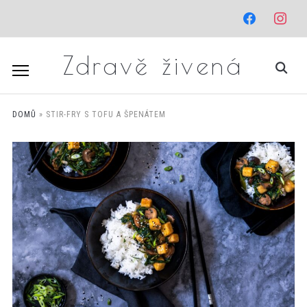
facebook
instagr
Zdravě živená
DOMŮ
»
STIR-FRY S TOFU A ŠPENÁTEM