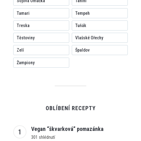
Sójová Omáčka
Tahini
Tamari
Tempeh
Treska
Tuňák
Těstoviny
Vlašské Ořechy
Zelí
Špaldov
Žampiony
OBLÍBENÍ RECEPTY
Vegan “škvarková” pomazánka
301 shlédnutí