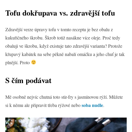
Tofu dokřupava vs. zdravější tofu
Zdravější verze úpravy tofu v tomto receptu je bez obalu z
kukuřičného škrobu. Škrob totiž nasákne více oleje. Proč tedy
obaluji ve škrobu, když existuje tato zdravější varianta? Protože
křupavý kabátek na sebe pěkně nabalí omáčku a jeho chuť je tak
plnější. Proto
S čím podávat
Mě osobně nejvíc chutná toto stir-fry s jasmínovou rýží. Můžete
soba nudle
si k němu ale připravit třeba rýžové nebo
.