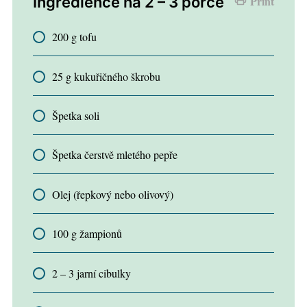
Ingredience na 2 – 3 porce
Print
200 g tofu
25 g kukuřičného škrobu
Špetka soli
Špetka čerstvě mletého pepře
Olej (řepkový nebo olivový)
100 g žampionů
2 – 3 jarní cibulky