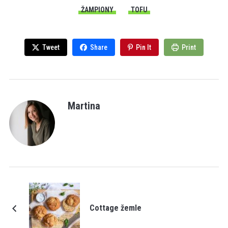
ŽAMPIONY
TOFU
Tweet
Share
Pin It
Print
Martina
Cottage žemle