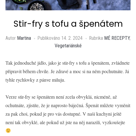
Stir-fry s tofu a špenátem
Autor
Martina
Publikováno
14. 2. 2024
Rubrika
MÉ RECEPTY
,
Vegetariánské
Tak jednoduché jídlo, jako je stir-fry s tofu a špenátem, zvládnete
připravit během chvíle. Je zdravé a moc si na něm pochutnáte. Já
tyhle rychlovky z pánve miluju.
Verze stir-fry se špenátem není zcela obvyklá, nicméně, až
ochutnáte, zjistíte, že je naprosto báječná. Špenát můžete vyměnit
za pak choi, pokud je pro vás dostupné. V naší kuchyni ještě
není tak obvyklé, ale pokud už jste na něj narazili, vyzkoušejte