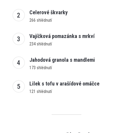
Celerové škvarky
266 shlédnutí
Vajíčková pomazánka s mrkví
234 shlédnutí
Jahodová granola s mandlemi
173 shlédnutí
Lilek s tofu v arašídové omáčce
121 shlédnutí