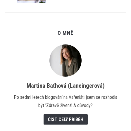
O MNĚ
Martina Baťhová (Lancingerová)
Po sedmi letech blogování na Vařeništi jsem se rozhodla
být 'Zdravě živená' A důvody?
ČÍST CELÝ PŘÍBĚH