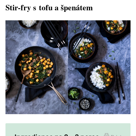
Stir-fry s tofu a špenátem