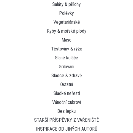
Saláty & přílohy
Polévky
Vegetariánské
Ryby & mořské plody
Maso
Těstoviny & rýže
Slané koláče
Grilování
Sladce & zdravě
Ostatní
Sladké neřesti
Vánoční cukroví
Bez lepku
STARŠÍ PŘÍSPĚVKY Z VAŘENIŠTĚ
INSPIRACE OD JINÝCH AUTORŮ