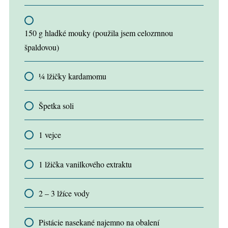
150 g hladké mouky (použila jsem celozrnnou
špaldovou)
¼ lžičky kardamomu
Špetka soli
1 vejce
1 lžička vanilkového extraktu
2 – 3 lžíce vody
Pistácie nasekané najemno na obalení