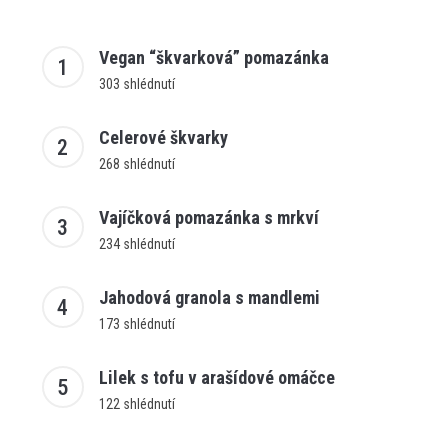
Vegan “škvarková” pomazánka
303 shlédnutí
Celerové škvarky
268 shlédnutí
Vajíčková pomazánka s mrkví
234 shlédnutí
Jahodová granola s mandlemi
173 shlédnutí
Lilek s tofu v arašídové omáčce
122 shlédnutí