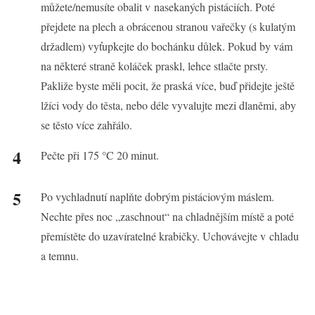
můžete/nemusíte obalit v nasekaných pistáciích. Poté
přejdete na plech a obrácenou stranou vařečky (s kulatým
držadlem) vyťupkejte do bochánku důlek. Pokud by vám
na některé straně koláček praskl, lehce stlačte prsty.
Pakliže byste měli pocit, že praská více, buď přidejte ještě
lžíci vody do těsta, nebo déle vyvalujte mezi dlaněmi, aby
se těsto více zahřálo.
Pečte při 175 °C 20 minut.
Po vychladnutí naplňte dobrým pistáciovým máslem.
Nechte přes noc „zaschnout“ na chladnějším místě a poté
přemístěte do uzavíratelné krabičky. Uchovávejte v chladu
a temnu.