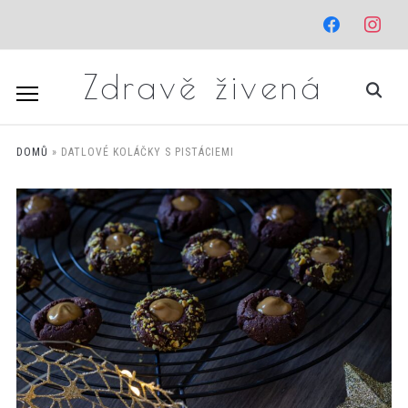
facebook
instagr
Zdravě živená
DOMŮ
»
DATLOVÉ KOLÁČKY S PISTÁCIEMI