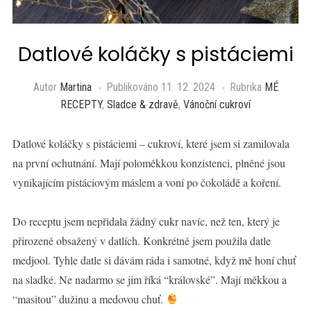
Datlové koláčky s pistáciemi
Autor
Martina
Publikováno
11. 12. 2024
Rubrika
MÉ
RECEPTY
,
Sladce & zdravě
,
Vánoční cukroví
Datlové koláčky s pistáciemi – cukroví, které jsem si zamilovala
na první ochutnání. Mají poloměkkou konzistenci, plněné jsou
vynikajícím pistáciovým máslem a voní po čokoládě a koření.
Do receptu jsem nepřidala žádný cukr navíc, než ten, který je
přirozeně obsažený v datlích. Konkrétně jsem použila datle
medjool. Tyhle datle si dávám ráda i samotné, když mě honí chuť
na sladké. Ne nadarmo se jim říká “královské”. Mají měkkou a
“masitou” dužinu a medovou chuť. ⁠