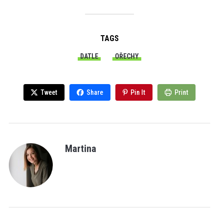
TAGS
DATLE
OŘECHY
Tweet
Share
Pin It
Print
Martina