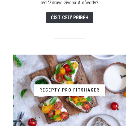
být 'Zdravě živená' A důvody?
ČÍST CELÝ PŘÍBĚH
RECEPTY PRO FITSHAKER