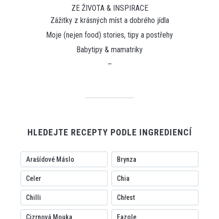
ZE ŽIVOTA & INSPIRACE
Zážitky z krásných míst a dobrého jídla
Moje (nejen food) stories, tipy a postřehy
Babytipy & mamatriky
–
HLEDEJTE RECEPTY PODLE INGREDIENCÍ
Arašídové Máslo
Brynza
Celer
Chia
Chilli
Chřest
Cizrnová Mouka
Fazole