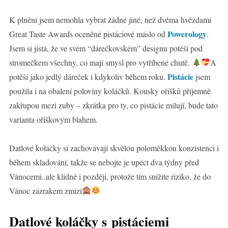
K plnění jsem nemohla vybrat žádné jiné, než dvěma hvězdami
Powerology
Great Taste Awards oceněné pistáciové máslo od
.
Jsem si jistá, že ve svém “dárečkovském” designu potěší pod
stromečkem všechny, co mají smysl pro vytříbené chutě.
A
Pistácie
potěší jako jedlý dáreček i kdykoliv během roku.
jsem
použila i na obalení poloviny koláčků. Kousky oříšků příjemně
zakřupou mezi zuby – zkrátka pro ty, co pistácie milují, bude tato
varianta oříškovým blahem.
Datlové koláčky si zachovávají skvělou poloměkkou konzistenci i
během skladování, takže se nebojte je upéct dva týdny před
Vánocemi..ale klidně i později, protože tím snížíte riziko, že do
Vánoc zázrakem zmizí
Datlové koláčky s pistáciemi