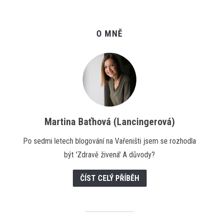
O MNĚ
Martina Baťhová (Lancingerová)
Po sedmi letech blogování na Vařeništi jsem se rozhodla
být 'Zdravě živená' A důvody?
ČÍST CELÝ PŘÍBĚH