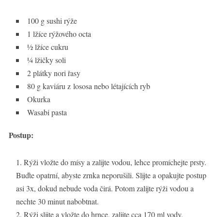
100 g sushi rýže
1 lžíce rýžového octa
½ lžíce cukru
¼ lžičky soli
2 plátky nori řasy
80 g kaviáru z lososa nebo létajících ryb
Okurka
Wasabi pasta
Postup:
Rýži vložte do mísy a zalijte vodou, lehce promíchejte prsty.
Buďte opatrní, abyste zrnka neporušili. Slijte a opakujte postup
asi 3x, dokud nebude voda čirá. Potom zalijte rýži vodou a
nechte 30 minut nabobtnat.
Rýži slijte a vložte do hrnce, zalijte cca 170 ml vody,