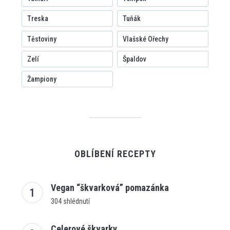
Treska
Tuňák
Těstoviny
Vlašské Ořechy
Zelí
Špaldov
Žampiony
OBLÍBENÍ RECEPTY
Vegan “škvarková” pomazánka
304 shlédnutí
Celerové škvarky