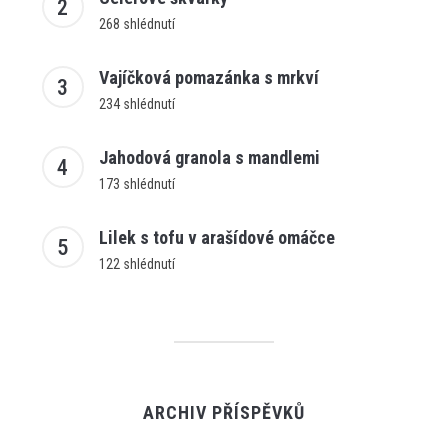
268 shlédnutí
Vajíčková pomazánka s mrkví
234 shlédnutí
Jahodová granola s mandlemi
173 shlédnutí
Lilek s tofu v arašídové omáčce
122 shlédnutí
ARCHIV PŘÍSPĚVKŮ