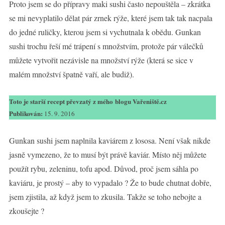
Proto jsem se do přípravy maki sushi často nepouštěla – zkrátka
se mi nevyplatilo dělat pár zrnek rýže, které jsem tak tak nacpala
do jedné ruličky, kterou jsem si vychutnala k obědu. Gunkan
sushi trochu řeší mé trápení s množstvím, protože pár válečků
můžete vytvořit nezávisle na množství rýže (která se sice v
malém množství špatně vaří, ale budiž).
Toto je starší recept převzatý z mého blogu Vařeniště.cz
Publikován:
15. 9. 2016
Gunkan sushi jsem naplnila kaviárem z lososa. Není však nikde
jasně vymezeno, že to musí být právě kaviár. Místo něj můžete
použít rybu, zeleninu, tofu apod. Důvod, proč jsem sáhla po
kaviáru, je prostý – aby to vypadalo ? Že to bude chutnat dobře,
jsem zjistila, až když jsem to zkusila. Takže se toho nebojte a
zkoušejte ?