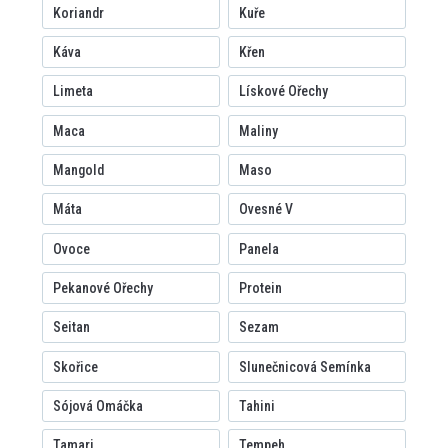
Koriandr
Kuře
Káva
Křen
Limeta
Lískové Ořechy
Maca
Maliny
Mangold
Maso
Máta
Ovesné V
Ovoce
Panela
Pekanové Ořechy
Protein
Seitan
Sezam
Skořice
Slunečnicová Semínka
Sójová Omáčka
Tahini
Tamari
Tempeh