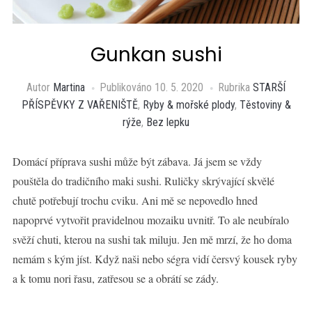
Gunkan sushi
Autor
Martina
Publikováno
10. 5. 2020
Rubrika
STARŠÍ
PŘÍSPĚVKY Z VAŘENIŠTĚ
,
Ryby & mořské plody
,
Těstoviny &
rýže
,
Bez lepku
Domácí příprava sushi může být zábava. Já jsem se vždy
pouštěla do tradičního maki sushi. Ruličky skrývající skvělé
chutě potřebují trochu cviku. Ani mě se nepovedlo hned
napoprvé vytvořit pravidelnou mozaiku uvnitř. To ale neubíralo
svěží chuti, kterou na sushi tak miluju. Jen mě mrzí, že ho doma
nemám s kým jíst. Když naši nebo ségra vidí čersvý kousek ryby
a k tomu nori řasu, zatřesou se a obrátí se zády.