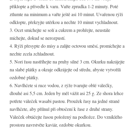
přiklopte a přiveďte k varu. Vařte zprudka 1-2 minuty. Poté
ztlumte na minimum a vařte ještě asi 10 minut. Uvařenou rýži
odklopte, překryjte utěrkou a nechte 10 minut vychladnout.
Ocet smíchejte se solí a cukrem a prohřejte, neustále
míchejte, dokud se nerozpustí.
Rýži přesypte do mísy a zalijte octovou směsí, promíchejte a
nechte zcela zchladnout.
Nori řasu nastříhejte na pruhy silné 3 cm. Okurku nakrájejte
na slabé plátky a okraje odkrájejte od středu, abyste vytvořili
ozdobné plátky.
Navlhčete si ruce vodou, z rýže tvarujte oblé válečky,
dlouhé asi 5,5 cm. Jeden by měl vážit asi 25 g. Ze shora lehce
potřete váleček wasabi pastou. Proužek řasy na jedné straně
navlhčete, aby přilnul při obtočení k řase z druhé strany.
Váleček obtáčejte řasou položený na podložce. Do vzniklého
prostoru navrstvěte kaviár, ozdobte okurkou.