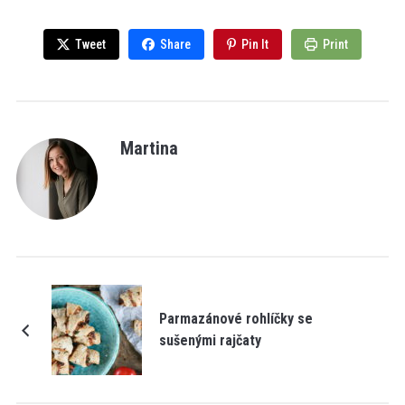
Tweet
Share
Pin It
Print
Martina
Parmazánové rohlíčky se
sušenými rajčaty