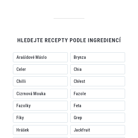
HLEDEJTE RECEPTY PODLE INGREDIENCÍ
Arašídové Máslo
Brynza
Celer
Chia
Chilli
Chřest
Cizrnová Mouka
Fazole
Fazolky
Feta
Fíky
Grep
Hrášek
Jackfruit