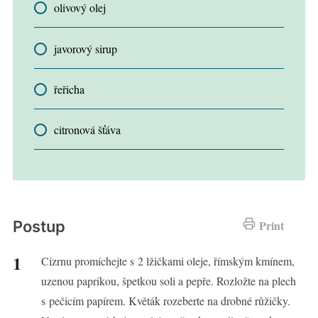
olivový olej
javorový sirup
řeřicha
citronová šťáva
Postup
Print
Cizrnu promíchejte s 2 lžičkami oleje, římským kmínem,
uzenou paprikou, špetkou soli a pepře. Rozložte na plech
s pečicím papírem. Květák rozeberte na drobné růžičky.