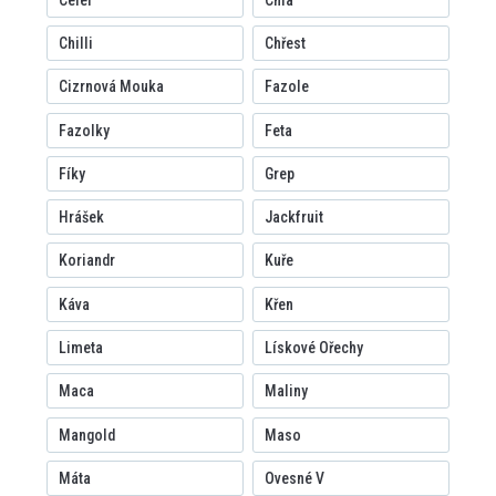
Chilli
Chřest
Cizrnová Mouka
Fazole
Fazolky
Feta
Fíky
Grep
Hrášek
Jackfruit
Koriandr
Kuře
Káva
Křen
Limeta
Lískové Ořechy
Maca
Maliny
Mangold
Maso
Máta
Ovesné V