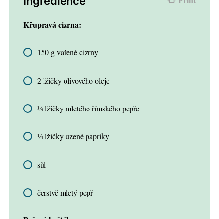
Ingredience
Print
Křupravá cizrna:
150 g vařené cizrny
2 lžičky olivového oleje
¼ lžičky mletého římského pepře
¼ lžičky uzené papriky
sůl
čerstvě mletý pepř