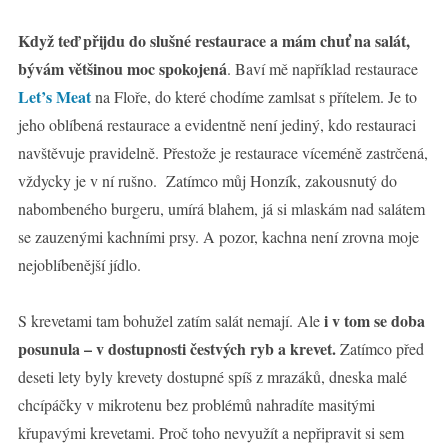
Když teď přijdu do slušné restaurace a mám chuť na salát,
bývám většinou moc spokojená
. Baví mě například restaurace
Let’s Meat
na Floře, do které chodíme zamlsat s přítelem. Je to
jeho oblíbená restaurace a evidentně není jediný, kdo restauraci
navštěvuje pravidelně. Přestože je restaurace víceméně zastrčená,
vždycky je v ní rušno. Zatímco můj Honzík, zakousnutý do
nabombeného burgeru, umírá blahem, já si mlaskám nad salátem
se zauzenými kachními prsy. A pozor, kachna není zrovna moje
nejoblíbenější jídlo.
i v tom se doba
S krevetami tam bohužel zatím salát nemají. Ale
posunula – v dostupnosti čestvých ryb a krevet.
Zatímco před
deseti lety byly krevety dostupné spíš z mrazáků, dneska malé
chcípáčky v mikrotenu bez problémů nahradíte masitými
křupavými krevetami. Proč toho nevyužít a nepřipravit si sem