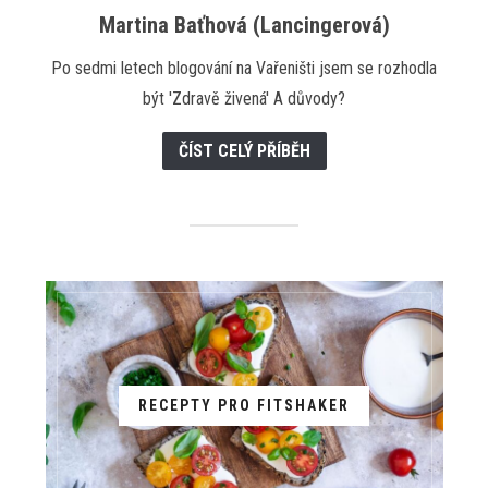
Martina Baťhová (Lancingerová)
Po sedmi letech blogování na Vařeništi jsem se rozhodla
být 'Zdravě živená' A důvody?
ČÍST CELÝ PŘÍBĚH
RECEPTY PRO FITSHAKER