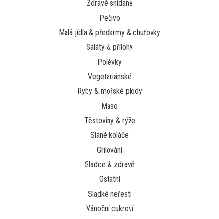
Zdravé snídaně
Pečivo
Malá jídla & předkrmy & chuťovky
Saláty & přílohy
Polévky
Vegetariánské
Ryby & mořské plody
Maso
Těstoviny & rýže
Slané koláče
Grilování
Sladce & zdravě
Ostatní
Sladké neřesti
Vánoční cukroví