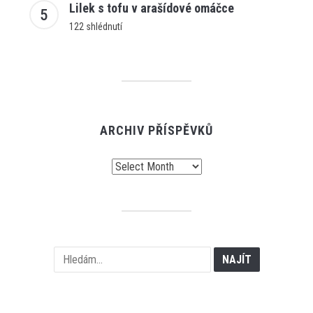
Lilek s tofu v arašídové omáčce
122 shlédnutí
ARCHIV PŘÍSPĚVKŮ
Archiv
příspěvků