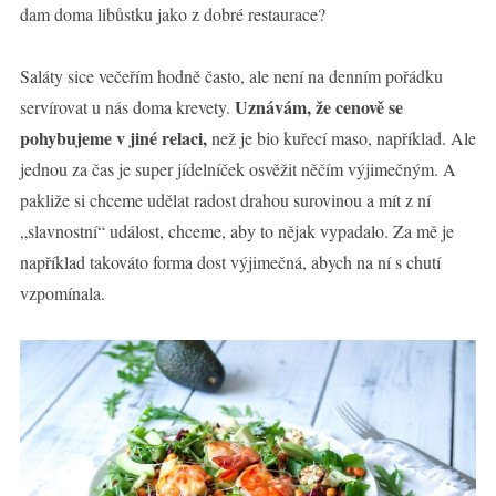
dam doma libůstku jako z dobré restaurace?
Saláty sice večeřím hodně často, ale není na denním pořádku
Uznávám, že cenově se
servírovat u nás doma krevety.
pohybujeme v jiné relaci,
než je bio kuřecí maso, například. Ale
jednou za čas je super jídelníček osvěžit něčím výjimečným. A
pakliže si chceme udělat radost drahou surovinou a mít z ní
„slavnostní“ událost, chceme, aby to nějak vypadalo. Za mě je
například takováto forma dost výjimečná, abych na ní s chutí
vzpomínala.