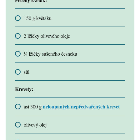
Pečený květák:
150 g květáku
2 lžičky olivového oleje
¼ lžičky sušeného česneku
sůl
Krevety:
neloupaných nepředvařených krevet
asi 300 g
olivový olej