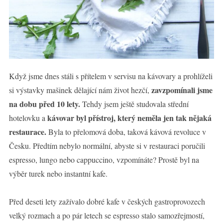
Když jsme dnes stáli s přítelem v servisu na kávovary a prohlíželi
zavzpomínali jsme
si výstavky mašinek dělající nám život hezčí,
na dobu před 10 lety.
Tehdy jsem ještě studovala střední
kávovar byl přístroj, který neměla jen tak nějaká
hotelovku a
restaurace.
Byla to přelomová doba, taková kávová revoluce v
Česku. Předtím nebylo normální, abyste si v restauraci poručili
espresso, lungo nebo cappuccino, vzpomínáte? Prostě byl na
výběr turek nebo instantní kafe.
Před deseti lety zažívalo dobré kafe v českých gastroprovozech
velký rozmach a po pár letech se espresso stalo samozřejmostí,