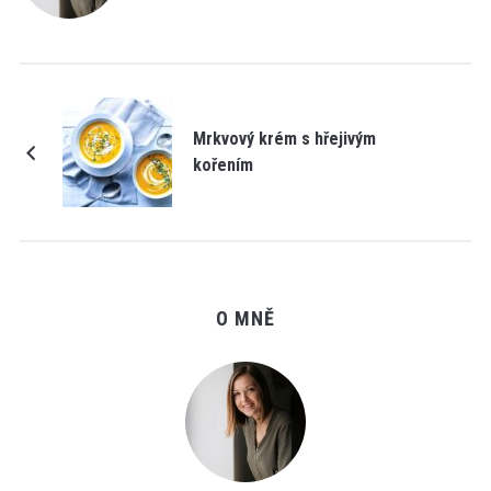
Mrkvový krém s hřejivým
kořením
O MNĚ