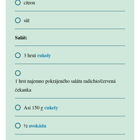
citron
sůl
Salát:
rukoly
3 hrsti
1 hrst najemno pokrájeného salátu radichio/červená
čekanka
cukety
Asi 150 g
avokáda
½