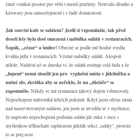
čímž vznikal prostor pro větší i menší pražírny. Netrvalo dlouho a
kávovary jsou samozřejmostí i v řadě domácností.
Jak souvisí kafe se salátem? Jestli si vzpomínáte, tak před
deseti lety byla dost omezená i nabídka salátů v restauracích.
Šopák, „cézar“ a šmitec!
Obecně se podle mě hodně zvedla
kvalita jídla v restauracích. Včetně nabídky salátů. Alespoň
někde. Naštěstí už se dneska ví, že salátů existuje celá řada a že
„lupení“ nemá sloužit jen pro vyplnění místa v jídelníčku a
nutné zlo, zkrátka aby se neřeklo, že na „dietáře“ se
zapomnělo.
Někdy ve mě restaurace takový dojem vzbuzovaly.
Nepochopení milovníků lehčích pokrmů. Když jsem občas zírala
nad naservírovaným salátem, jen jsem se utvrdila se v myšlence,
že naprosto nepochopená podstata salátu jde ruku v ruce s
myšlenkou šéfkuchaře zaplácnout jídelák sekcí „saláty“, protože
to se prej nosí.