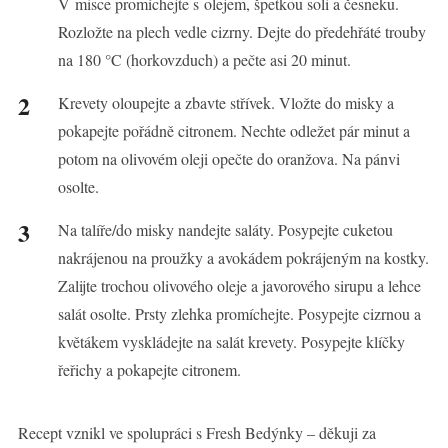
V misce promíchejte s olejem, špetkou soli a česneku.
Rozložte na plech vedle cizrny. Dejte do předehřáté trouby
na 180 °C (horkovzduch) a pečte asi 20 minut.
Krevety oloupejte a zbavte střívek. Vložte do misky a
pokapejte pořádně citronem. Nechte odležet pár minut a
potom na olivovém oleji opečte do oranžova. Na pánvi
osolte.
Na talíře/do misky nandejte saláty. Posypejte cuketou
nakrájenou na proužky a avokádem pokrájeným na kostky.
Zalijte trochou olivového oleje a javorového sirupu a lehce
salát osolte. Prsty zlehka promíchejte. Posypejte cizrnou a
květákem vyskládejte na salát krevety. Posypejte klíčky
řeřichy a pokapejte citronem.
Recept vznikl ve spolupráci s Fresh Bedýnky – děkuji za