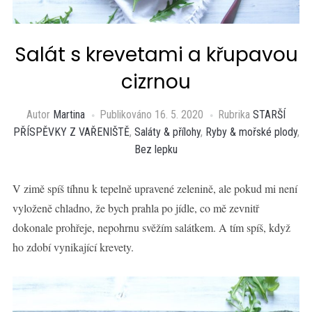
Salát s krevetami a křupavou
cizrnou
Autor
Martina
Publikováno
16. 5. 2020
Rubrika
STARŠÍ
PŘÍSPĚVKY Z VAŘENIŠTĚ
,
Saláty & přílohy
,
Ryby & mořské plody
,
Bez lepku
V zimě spíš tíhnu k tepelně upravené zelenině, ale pokud mi není
vyloženě chladno, že bych prahla po jídle, co mě zevnitř
dokonale prohřeje, nepohrnu svěžím salátkem. A tím spíš, když
ho zdobí vynikající krevety.