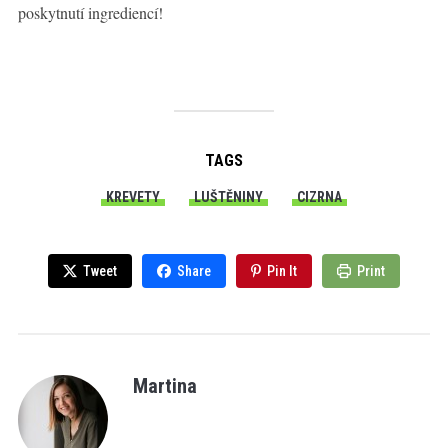
poskytnutí ingrediencí!
TAGS
KREVETY
LUŠTĚNINY
CIZRNA
Tweet
Share
Pin It
Print
Martina