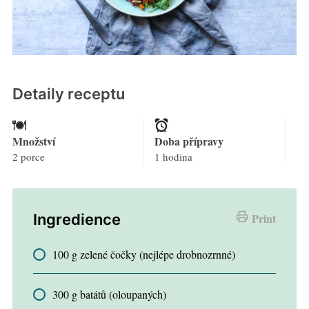
Detaily receptu
Množství
Doba přípravy
2 porce
1 hodina
Ingredience
Print
100 g zelené čočky (nejlépe drobnozrnné)
300 g batátů (oloupaných)