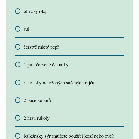
olivový olej
sůl
čerstvě mletý pepř
1 puk červené čekanky
4 kousky naložených sušených rajčat
2 lžíce kaparů
2 hrsti rukoly
balkánský sýr (můžete použít i kozí nebo ovčí)