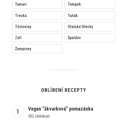
Tamari
Tempeh
Treska
Tuňák
Těstoviny
Vlašské Ořechy
Zelí
Špaldov
Žampiony
OBLÍBENÍ RECEPTY
Vegan “škvarková” pomazánka
302 shlédnutí