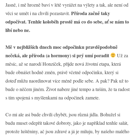
Jasně, i mě hrozně baví v létě vyrážet na výlety a tak, ale není od
Příroda začně taky
věci se umět i na chvíli pozastavit.
odpočívat. Tenhle koloběh prostě má co do sebe, ať se nám to
líbí nebo ne.
Mě v nejbližších dnech moc odpočinku pravděpodobně
nečeká, ale příroda (a hormony) si prý umí poradit
Už za
měsíc, až se narodí Honzíček, přijde nová životní etapa, která
bude obnášet hodně změn, právě včetně odpočinku, který si
doteď můžu naordinovat více méně podle sebe. A pak? Pak už to
bude o něčem jiném. Život nabere jiné tempo a tuším, že ta radost
s tím spojená s myšlenkami na odpočinek zamete.
Co mi ale asi bude chvíli chybět, jsou různá jídla. Bohužel si
budu muset odepřít takové dobroty, jako je například tenhle salát,
protože luštěniny, ač jsou zdravé a já je miluju, by našeho malého