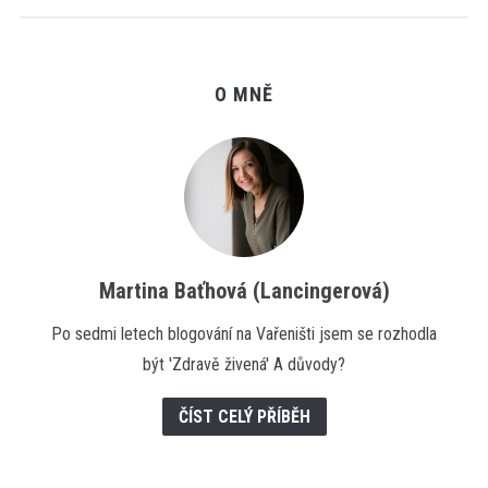
O MNĚ
Martina Baťhová (Lancingerová)
Po sedmi letech blogování na Vařeništi jsem se rozhodla
být 'Zdravě živená' A důvody?
ČÍST CELÝ PŘÍBĚH