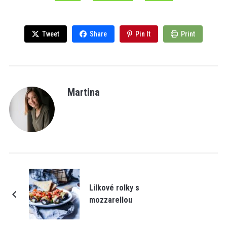
Tweet
Share
Pin It
Print
Martina
Lilkové rolky s
mozzarellou