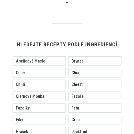
–
HLEDEJTE RECEPTY PODLE INGREDIENCÍ
Arašídové Máslo
Brynza
Celer
Chia
Chilli
Chřest
Cizrnová Mouka
Fazole
Fazolky
Feta
Fíky
Grep
Hrášek
Jackfruit