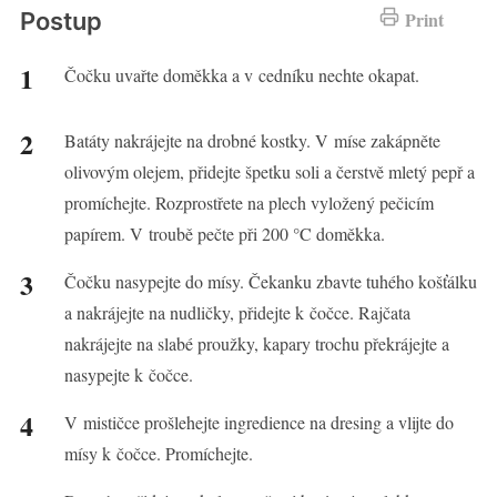
Postup
Print
Čočku uvařte doměkka a v cedníku nechte okapat.
Batáty nakrájejte na drobné kostky. V míse zakápněte
olivovým olejem, přidejte špetku soli a čerstvě mletý pepř a
promíchejte. Rozprostřete na plech vyložený pečicím
papírem. V troubě pečte při 200 °C doměkka.
Čočku nasypejte do mísy. Čekanku zbavte tuhého košťálku
a nakrájejte na nudličky, přidejte k čočce. Rajčata
nakrájejte na slabé proužky, kapary trochu překrájejte a
nasypejte k čočce.
V mističce prošlehejte ingredience na dresing a vlijte do
mísy k čočce. Promíchejte.