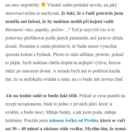
asi moc nepotěšily
Vlastně zatím pořádně nevím, na jaký
. Je fakt, že o řadě potravin jsem
stravovací režim se nachystat
neměla ani tušení, že by malému mohli při kojení vadit.
Hroznové víno, papriky, pečivo…? Teď je nejvyšší čas si ty
potraviny přefiltrovat podle jiných parametrů, než jsem to dělala
dosud. Neumím si zatím představit, že budu muset vynechat
spoustu koření a bylinek. Přesto to ráda udělám, protože, pokud
to půjde, bych malému chtěla dopřát tu nejlepší výživu, kterou
může po narození dostat. A nerada bych mu to potěšení kazila
tím, že se nedokážu ovládat a sním, na co budu mít zrovna chuť.
Ale na tenhle salát se budu fakt těšit
. Pokud se svou pamětí na
recept nezapomenu, bude to jedno z prvních jídel, které si
uvařím, a budu moct. Miluju batáty, a jak jsem psala, miluju
zelenou čočku od Probio
, která se vaří
luštěniny. Použila jsem
asi 30 – 40 minut a zůstane stále vcelku. Myslím tím, že nemá