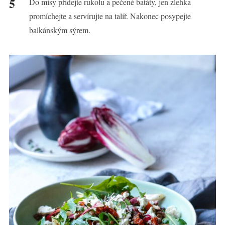
Do mísy přidejte rukolu a pečené batáty, jen zlehka
promíchejte a servírujte na talíř. Nakonec posypejte
balkánským sýrem.