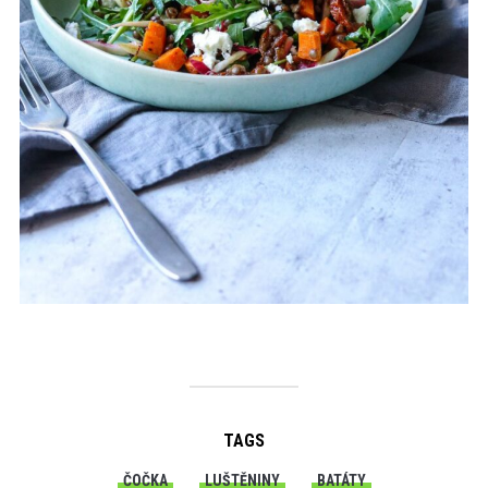
TAGS
ČOČKA
LUŠTĚNINY
BATÁTY