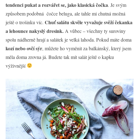
tendenci pukat a rozvářet se, jako klasická čočka
. Je svým
způsobem podobná čočce beluga, ale tahle mi chutná možná
Chuť salátu skvěle vyvažuje svěží čekanka
ještě o trošinku víc.
a lehounce nakyslý dresink.
A vůbec – všechny ty suroviny
spolu nádherně hrají a salátek je velká lahoda. Pokud máte doma
kozí nebo ovčí sýr
, můžete ho vyměnit za balkánský, který jsem
měla doma zrovna já. Budete tak mít salát ještě o kapku
výživnější