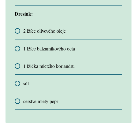
Dresink:
2 lžíce olivového oleje
1 lžíce balzamikového octa
1 lžička mletého koriandru
sůl
čerstvě mletý pepř