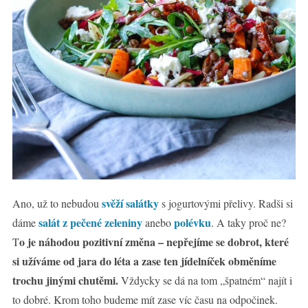
svěží salátky
Ano, už to nebudou
s jogurtovými přelivy. Radši si
salát z pečené zeleniny
polévku
dáme
anebo
. A taky proč ne?
o je náhodou pozitivní změna – nepřejíme se dobrot, které
T
si užíváme od jara do léta a zase ten jídelníček obměníme
trochu jinými chutěmi.
Vždycky se dá na tom „špatném“ najít i
to dobré. Krom toho budeme mít zase víc času na odpočinek.