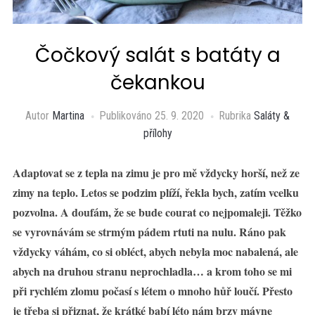
Čočkový salát s batáty a
čekankou
Autor
Martina
Publikováno
25. 9. 2020
Rubrika
Saláty &
přílohy
Adaptovat se z tepla na zimu je pro mě vždycky horší, než ze
zimy na teplo. Letos se podzim plíží, řekla bych, zatím vcelku
pozvolna. A doufám, že se bude courat co nejpomaleji. Těžko
se vyrovnávám se strmým pádem rtuti na nulu. Ráno pak
vždycky váhám, co si obléct, abych nebyla moc nabalená, ale
abych na druhou stranu neprochladla… a krom toho se mi
při rychlém zlomu počasí s létem o mnoho hůř loučí. Přesto
je třeba si přiznat, že krátké babí léto nám brzy mávne