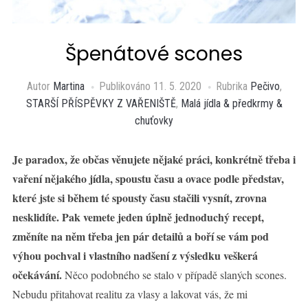
Špenátové scones
Autor
Martina
Publikováno
11. 5. 2020
Rubrika
Pečivo
,
STARŠÍ PŘÍSPĚVKY Z VAŘENIŠTĚ
,
Malá jídla & předkrmy &
chuťovky
Je paradox, že občas věnujete nějaké práci, konkrétně třeba i
vaření nějakého jídla, spoustu času a ovace podle představ,
které jste si během té spousty času stačili vysnít, zrovna
nesklidíte. Pak vemete jeden úplně jednoduchý recept,
změníte na něm třeba jen pár detailů a boří se vám pod
výhou pochval i vlastního nadšení z výsledku veškerá
očekávání.
Něco podobného se stalo v případě slaných scones.
Nebudu přitahovat realitu za vlasy a lakovat vás, že mi