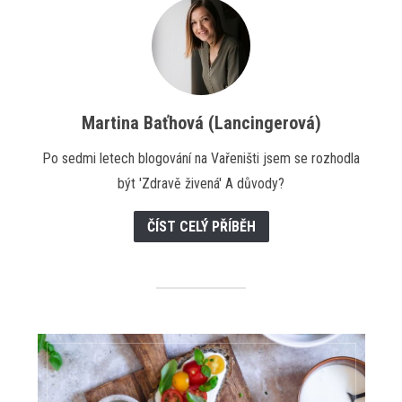
Martina Baťhová (Lancingerová)
Po sedmi letech blogování na Vařeništi jsem se rozhodla
být 'Zdravě živená' A důvody?
ČÍST CELÝ PŘÍBĚH