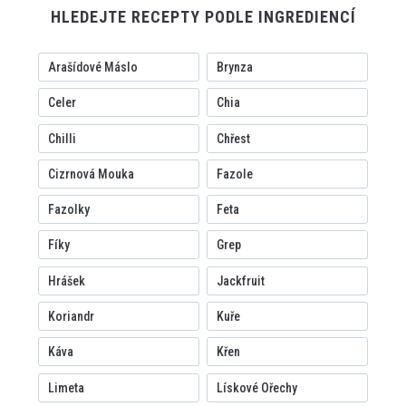
HLEDEJTE RECEPTY PODLE INGREDIENCÍ
Arašídové Máslo
Brynza
Celer
Chia
Chilli
Chřest
Cizrnová Mouka
Fazole
Fazolky
Feta
Fíky
Grep
Hrášek
Jackfruit
Koriandr
Kuře
Káva
Křen
Limeta
Lískové Ořechy