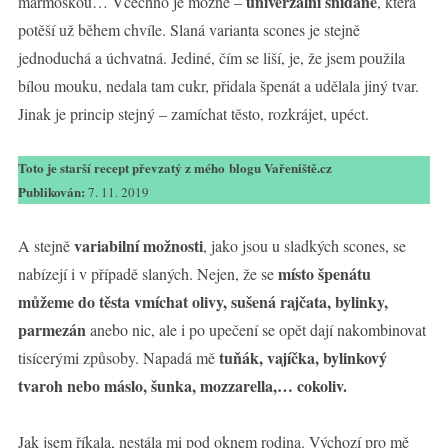
univerzální snídaně
marmoškou… Včechno je možné –
, která
potěší už během chvíle. Slaná varianta scones je stejně
jednoduchá a úchvatná. Jediné, čím se liší, je, že jsem použila
bílou mouku, nedala tam cukr, přidala špenát a udělala jiný tvar.
Jinak je princip stejný – zamíchat těsto, rozkrájet, upéct.
Toto je starší recept převzatý z mého blogu Vařeniště.cz
Publikován:
7. 11. 2019
variabilní možnosti
A stejně
, jako jsou u sladkých scones, se
místo špenátu
nabízejí i v případě slaných. Nejen, že se
můžeme do těsta vmíchat olivy, sušená rajčata, bylinky,
parmezán
anebo nic, ale i po upečení se opět dají nakombinovat
tuňák, vajíčka, bylinkový
tisícerými způsoby. Napadá mě
tvaroh nebo máslo, šunka, mozzarella,… cokoliv.
Jak jsem říkala, nestála mi pod oknem rodina. Výchozí pro mě