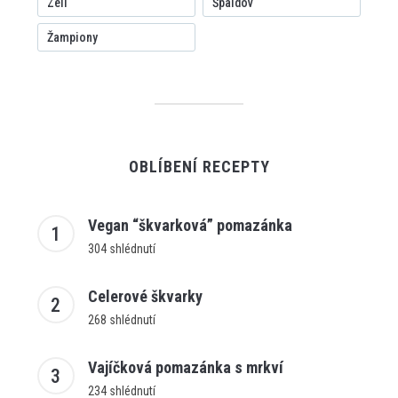
Zelí
Špaldov
Žampiony
OBLÍBENÍ RECEPTY
Vegan “škvarková” pomazánka
304 shlédnutí
Celerové škvarky
268 shlédnutí
Vajíčková pomazánka s mrkví
234 shlédnutí