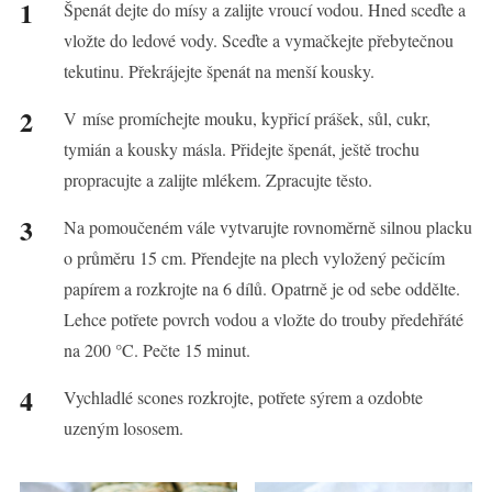
Špenát dejte do mísy a zalijte vroucí vodou. Hned sceďte a
vložte do ledové vody. Sceďte a vymačkejte přebytečnou
tekutinu. Překrájejte špenát na menší kousky.
V míse promíchejte mouku, kypřicí prášek, sůl, cukr,
tymián a kousky másla. Přidejte špenát, ještě trochu
propracujte a zalijte mlékem. Zpracujte těsto.
Na pomoučeném vále vytvarujte rovnoměrně silnou placku
o průměru 15 cm. Přendejte na plech vyložený pečicím
papírem a rozkrojte na 6 dílů. Opatrně je od sebe oddělte.
Lehce potřete povrch vodou a vložte do trouby předehřáté
na 200 °C. Pečte 15 minut.
Vychladlé scones rozkrojte, potřete sýrem a ozdobte
uzeným lososem.