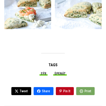
TAGS
SÝR
ŠPENÁT
Tweet
Share
Pin It
Print