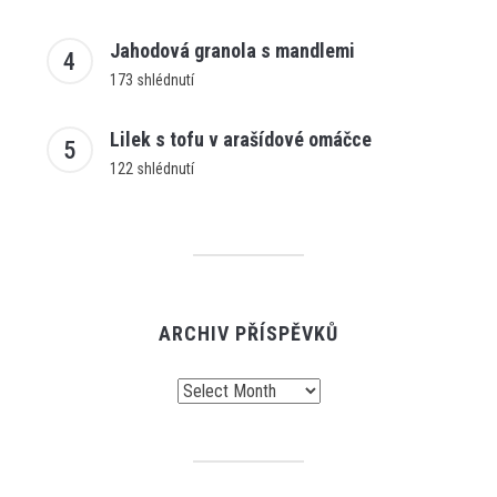
Jahodová granola s mandlemi
173 shlédnutí
Lilek s tofu v arašídové omáčce
122 shlédnutí
ARCHIV PŘÍSPĚVKŮ
Archiv
příspěvků