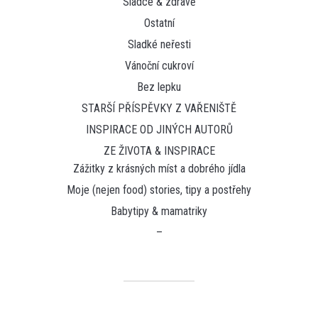
Sladce & zdravě
Ostatní
Sladké neřesti
Vánoční cukroví
Bez lepku
STARŠÍ PŘÍSPĚVKY Z VAŘENIŠTĚ
INSPIRACE OD JINÝCH AUTORŮ
ZE ŽIVOTA & INSPIRACE
Zážitky z krásných míst a dobrého jídla
Moje (nejen food) stories, tipy a postřehy
Babytipy & mamatriky
–