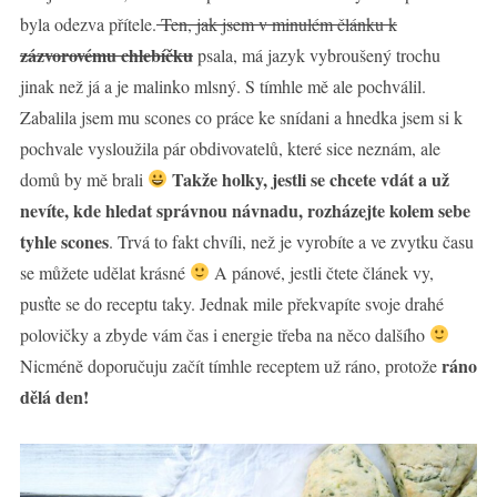
byla odezva přítele.
Ten, jak jsem v minulém článku k
zázvorovému chlebíčku
psala, má jazyk vybroušený trochu
jinak než já a je malinko mlsný. S tímhle mě ale pochválil.
Zabalila jsem mu scones co práce ke snídani a hnedka jsem si k
pochvale vysloužila pár obdivovatelů, které sice neznám, ale
Takže holky, jestli se chcete vdát a už
domů by mě brali
nevíte, kde hledat správnou návnadu, rozházejte kolem sebe
tyhle scones
. Trvá to fakt chvíli, než je vyrobíte a ve zvytku času
se můžete udělat krásné
A pánové, jestli čtete článek vy,
pusťte se do receptu taky. Jednak mile překvapíte svoje drahé
polovičky a zbyde vám čas i energie třeba na něco dalšího
ráno
Nicméně doporučuju začít tímhle receptem už ráno, protože
dělá den!