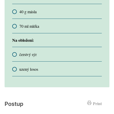
40 g másla
70 ml mléka
Na obložení:
čerstvý sýr
uzený losos
Postup
Print