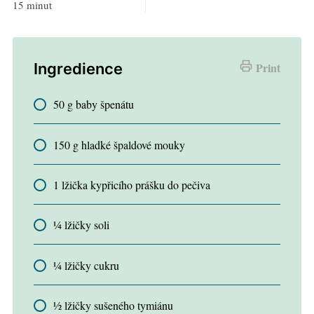
15 minut
Ingredience
Print
50 g baby špenátu
150 g hladké špaldové mouky
1 lžička kypřicího prášku do pečiva
¼ lžičky soli
¼ lžičky cukru
½ lžičky sušeného tymiánu