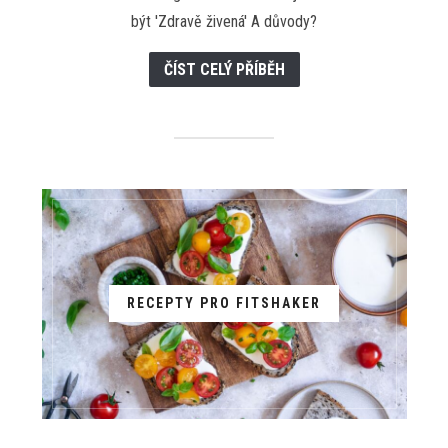
být 'Zdravě živená' A důvody?
ČÍST CELÝ PŘÍBĚH
RECEPTY PRO FITSHAKER