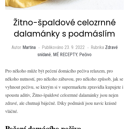
Žitno-špaldové celozrnné
dalamánky s podmáslím
Autor
Martina
Publikováno
23. 9. 2022
Rubrika
Zdravé
snídaně
,
MÉ RECEPTY
,
Pečivo
Pro někoho může být pečení domácího pečiva relaxem, pro
někoho nutností, pro někoho zábavou, pro někoho způsob, jak se
vyhnout pečivu, se kterým si v supermarketu zpravidla kupujete i
spoustu aditiv, Žitno-špaldové celozrnné dalamánky jsou nejen
zdravé, ale chutnají báječně. Díky podmáslí jsou navíc krásně
vláčné.
Pečení domácího pečiva