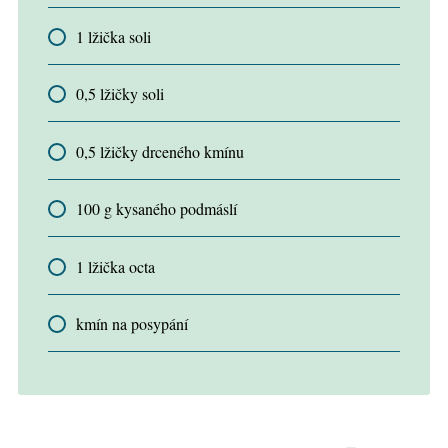
1 lžička soli
0,5 lžičky soli
0,5 lžičky drceného kmínu
100 g kysaného podmáslí
1 lžička octa
kmín na posypání