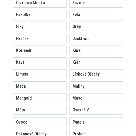
Cizrnová Mouka
Fazole
Fazolky
Feta
Fíky
Grep
Hrášek
Jackfruit
Koriandr
Kuře
Káva
Křen
Limeta
Lískové Ořechy
Maca
Maliny
Mangold
Maso
Máta
Ovesné V
Ovoce
Panela
Pekanové Ořechy
Protein