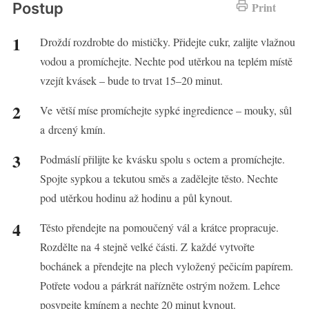
Postup
Print
Droždí rozdrobte do mističky. Přidejte cukr, zalijte vlažnou
vodou a promíchejte. Nechte pod utěrkou na teplém místě
vzejít kvásek – bude to trvat 15–20 minut.
Ve větší míse promíchejte sypké ingredience – mouky, sůl
a drcený kmín.
Podmáslí přilijte ke kvásku spolu s octem a promíchejte.
Spojte sypkou a tekutou směs a zadělejte těsto. Nechte
pod utěrkou hodinu až hodinu a půl kynout.
Těsto přendejte na pomoučený vál a krátce propracuje.
Rozdělte na 4 stejně velké části. Z každé vytvořte
bochánek a přendejte na plech vyložený pečicím papírem.
Potřete vodou a párkrát nařízněte ostrým nožem. Lehce
posypejte kmínem a nechte 20 minut kynout.