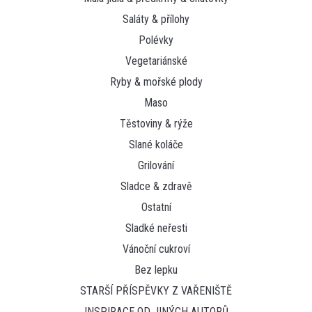
Saláty & přílohy
Polévky
Vegetariánské
Ryby & mořské plody
Maso
Těstoviny & rýže
Slané koláče
Grilování
Sladce & zdravě
Ostatní
Sladké neřesti
Vánoční cukroví
Bez lepku
STARŠÍ PŘÍSPĚVKY Z VAŘENIŠTĚ
INSPIRACE OD JINÝCH AUTORŮ