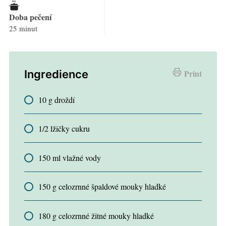
Doba pečení
25 minut
Ingredience
Print
10 g droždí
1/2 lžičky cukru
150 ml vlažné vody
150 g celozrnné špaldové mouky hladké
180 g celozrnné žitné mouky hladké