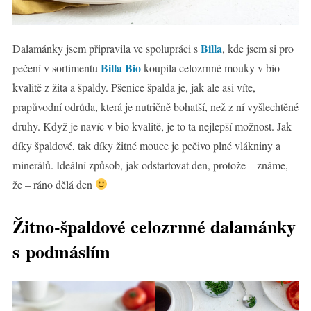
Billa
Dalamánky jsem připravila ve spolupráci s
, kde jsem si pro
Billa Bio
pečení v sortimentu
koupila celozrnné mouky v bio
kvalitě z žita a špaldy. Pšenice špalda je, jak ale asi víte,
prapůvodní odrůda, která je nutričně bohatší, než z ní vyšlechtěné
druhy. Když je navíc v bio kvalitě, je to ta nejlepší možnost. Jak
díky špaldové, tak díky žitné mouce je pečivo plné vlákniny a
minerálů. Ideální způsob, jak odstartovat den, protože – známe,
že – ráno dělá den
Žitno-špaldové celozrnné dalamánky
s podmáslím