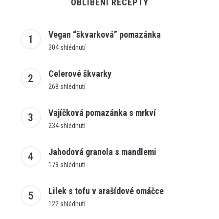
OBLÍBENÍ RECEPTY
Vegan “škvarková” pomazánka
304 shlédnutí
Celerové škvarky
268 shlédnutí
Vajíčková pomazánka s mrkví
234 shlédnutí
Jahodová granola s mandlemi
173 shlédnutí
Lilek s tofu v arašídové omáčce
122 shlédnutí