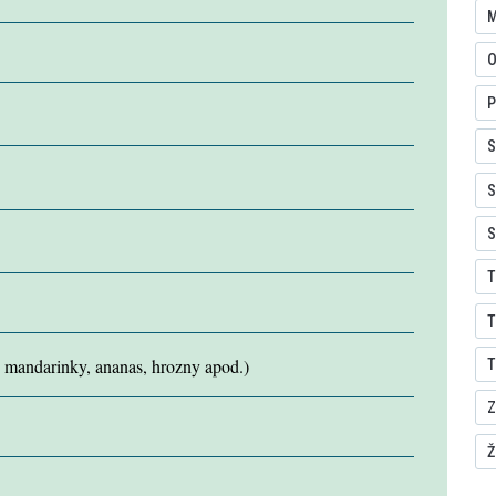
M
O
P
S
S
S
T
T
, mandarinky, ananas, hrozny apod.)
T
Z
Ž