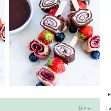
H
Print
A