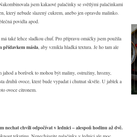
Nakombinovala jsem kakaové palačinky se světlými palačinkami
en, který nebude slazený cukrem, anebo jen opravdu malinko.
blečná povidla apod.
ý má také lehce sladkou chuť. Pro přípravu omáčky jsem použila
m přídavkem másla
, aby vznikla hladká textura. Je ho tam ale
m jahod a borůvek to mohou být maliny, ostružiny, hrozny,
sta druhů ovoce, které bude vypadat i chutnat skvěle. U jablek a
oto ovoce citronem.
nechat chvíli odpočívat v lednici – alespoň hodinu až dvě.
asáknout tekutinu. Nenechávejte palačinky v lednici ale moc