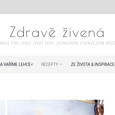
Zdravě živená
IRACE PRO LEHČÍ ŽIVOT DÍKY JEDNODUŠE ZDRAVĚJŠÍM REC
A VAŘÍME LEHCE<
RECEPTY
ZE ŽIVOTA & INSPIRACE