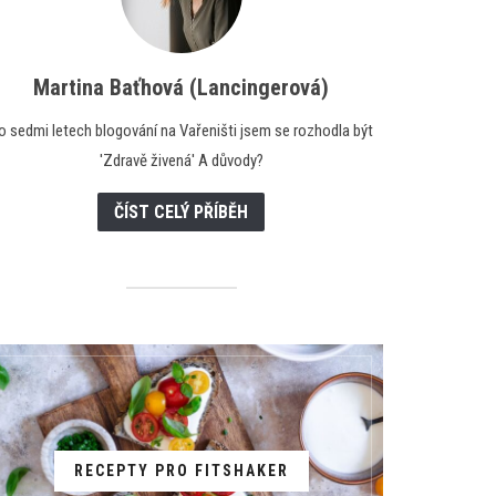
Martina Baťhová (Lancingerová)
o sedmi letech blogování na Vařeništi jsem se rozhodla být
'Zdravě živená' A důvody?
ČÍST CELÝ PŘÍBĚH
RECEPTY PRO FITSHAKER