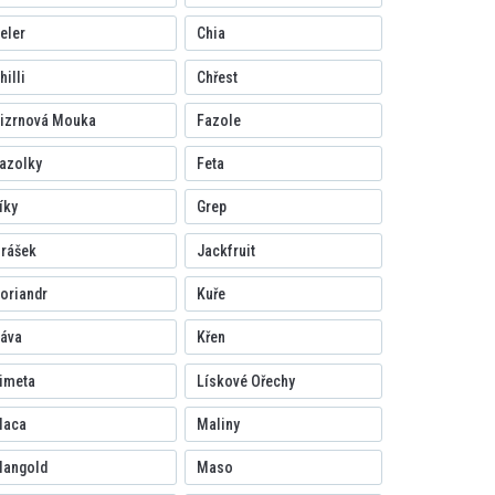
eler
Chia
hilli
Chřest
izrnová Mouka
Fazole
azolky
Feta
íky
Grep
rášek
Jackfruit
oriandr
Kuře
áva
Křen
imeta
Lískové Ořechy
aca
Maliny
angold
Maso