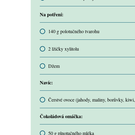
Na potření:
140 g polotučného tvarohu
2 lžičky xylitolu
Džem
Navíc:
Čerstvé ovoce (jahody, maliny, borůvky, kiwi
Čokoládová omáčka:
50 g plnotučného mléka