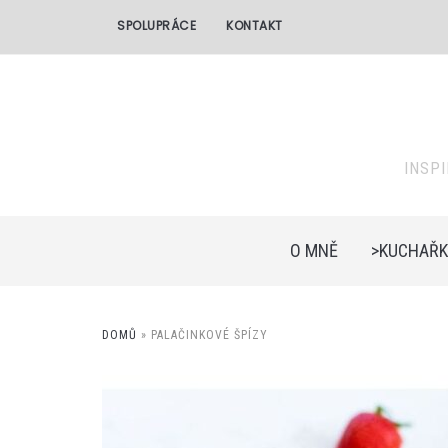
SPOLUPRÁCE
KONTAKT
INSP
O MNĚ
>KUCHAŘK
DOMŮ
»
PALAČINKOVÉ ŠPÍZY