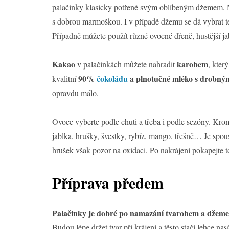
palačinky klasicky potřené svým oblíbeným džemem. 
s dobrou marmoškou. I v případě džemu se dá vybrat t
Případně můžete použít různé ovocné dřeně, hustější ja
Kakao
karobem
v palačinkách můžete nahradit
, kter
90%
čokoládu
a plnotučné mléko s drobný
kvalitní
opravdu málo.
Ovoce vyberte podle chuti a třeba i podle sezóny. Kro
jablka, hrušky, švestky, rybíz, mango, třešně… Je spou
hrušek však pozor na oxidaci. Po nakrájení pokapejte t
Příprava předem
Palačinky je dobré po namazání tvarohem a džemem 
Budou lépe držet tvar při krájení a těsto stačí lehce n