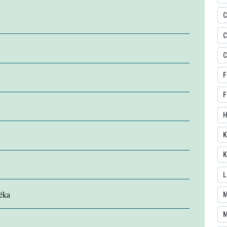
C
C
C
F
F
H
K
K
L
léka
M
M