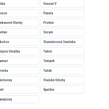
áta
Ovesné V
voce
Panela
ekanové Ořechy
Protein
eitan
Sezam
kořice
Slunečnicová Semínka
ójová Omáčka
Tahini
amari
Tempeh
reska
Tuňák
ěstoviny
Vlašské Ořechy
elí
Špaldov
ampiony