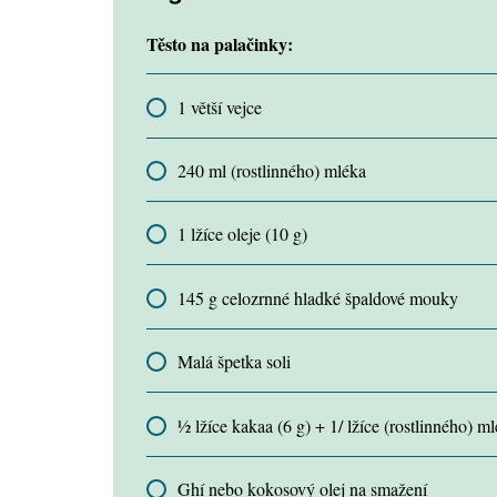
Těsto na palačinky:
1 větší vejce
240 ml (rostlinného) mléka
1 lžíce oleje (10 g)
145 g celozrnné hladké špaldové mouky
Malá špetka soli
½ lžíce kakaa (6 g) + 1/ lžíce (rostlinného) m
Ghí nebo kokosový olej na smažení