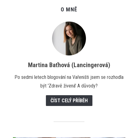
O MNĚ
Martina Baťhová (Lancingerová)
Po sedmi letech blogování na Vařeništi jsem se rozhodla
být 'Zdravě živená' A důvody?
ČÍST CELÝ PŘÍBĚH