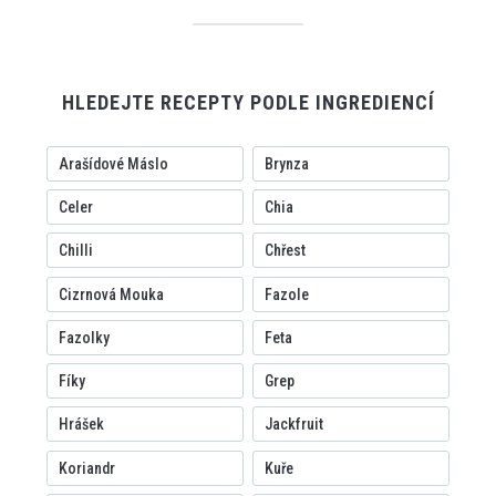
HLEDEJTE RECEPTY PODLE INGREDIENCÍ
Arašídové Máslo
Brynza
Celer
Chia
Chilli
Chřest
Cizrnová Mouka
Fazole
Fazolky
Feta
Fíky
Grep
Hrášek
Jackfruit
Koriandr
Kuře