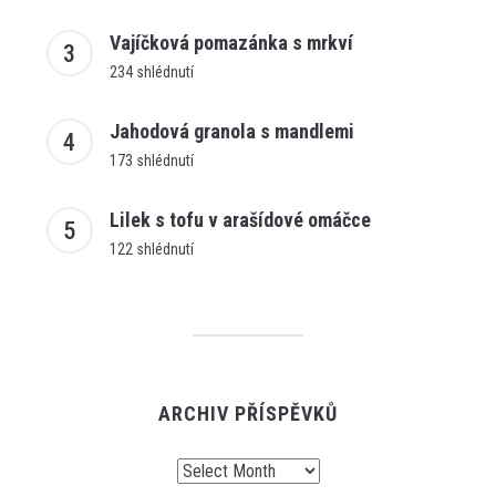
Vajíčková pomazánka s mrkví
234 shlédnutí
Jahodová granola s mandlemi
173 shlédnutí
Lilek s tofu v arašídové omáčce
122 shlédnutí
ARCHIV PŘÍSPĚVKŮ
Archiv