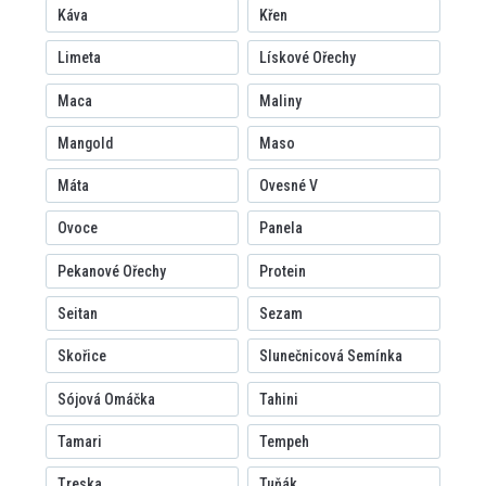
Káva
Křen
Limeta
Lískové Ořechy
Maca
Maliny
Mangold
Maso
Máta
Ovesné V
Ovoce
Panela
Pekanové Ořechy
Protein
Seitan
Sezam
Skořice
Slunečnicová Semínka
Sójová Omáčka
Tahini
Tamari
Tempeh
Treska
Tuňák