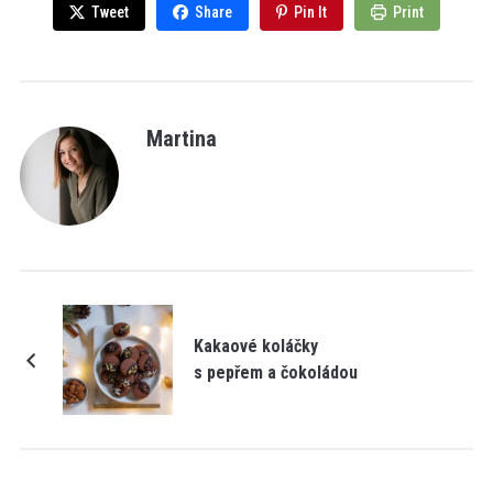
Tweet
Share
Pin It
Print
Martina
Kakaové koláčky
s pepřem a čokoládou