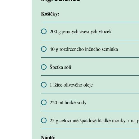
Košíčky:
200 g jemných ovesných vloček
40 g rozdrceného lněného semínka
Špetka soli
1 lžíce olivového oleje
220 ml horké vody
25 g celozrnné špaldové hladké mouky + na
Náplň: