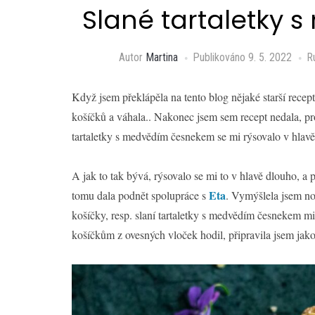
Slané tartaletky
Autor
Martina
Publikováno
9. 5. 2022
R
Když jsem překlápěla na tento blog nějaké starší recept
košíčků a váhala.. Nakonec jsem sem recept nedala, pr
tartaletky s medvědím česnekem se mi rýsovalo v hlavě
A jak to tak bývá, rýsovalo se mi to v hlavě dlouho, a
Eta
tomu dala podnět spolupráce s
. Vymýšlela jsem no
košíčky, resp. slaní tartaletky s medvědím česnekem m
košíčkům z ovesných vloček hodil, připravila jsem jak