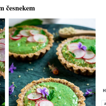
ím česnekem
H
A