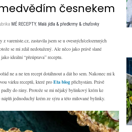
 s medvědím česnekem
ubrika
MÉ RECEPTY
,
Malá jídla & předkrmy & chuťovky
y z vareniste.cz, zastavila jsem se u ovesných/celozrnných
otože se mi zdál nedotažený. Ale něco jako právě slané
 jako ideální “přeúprava” receptu.
 pořád ne a ne ten recept dotáhnout a dát ho sem. Nakonec mi k
Eta blog
vou várku receptů, které pro
přichystám. Právě
i padly do rány. Protože se mi nějaký bylinkový krém ke
o náplň jednoduchý krém ze sýru a této milované bylinky.