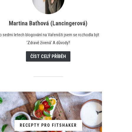
Martina Baťhová (Lancingerová)
o sedmi letech blogování na Vařeništi jsem se rozhodla být
'Zdravě živená' A důvody?
ČÍST CELÝ PŘÍBĚH
RECEPTY PRO FITSHAKER