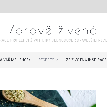
Zdravě živená
IRACE PRO LEHČÍ ŽIVOT DÍKY JEDNODUŠE ZDRAVĚJŠÍM REC
A VAŘÍME LEHCE<
RECEPTY
ZE ŽIVOTA & INSPIRACE