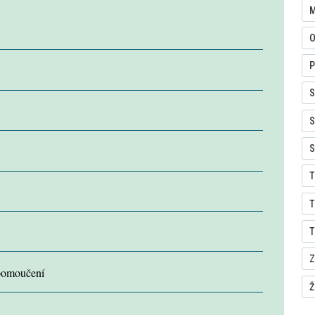
M
O
P
S
S
S
T
T
T
Z
 pomoučení
Ž