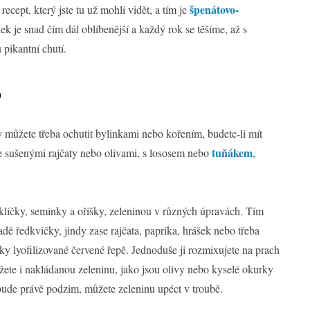
špenátovo-
 recept, který jste tu už mohli vidět, a tím je
k je snad čím dál oblíbenější a každý rok se těšíme, až s
 pikantní chutí.
o
Ty můžete třeba ochutit bylinkami nebo kořením, budete-li mít
tuňákem
e sušenými rajčaty nebo olivami, s lososem nebo
,
klíčky, semínky a oříšky, zeleninou v různých úpravách. Tím
dě ředkvičky, jindy zase rajčata, paprika, hrášek nebo třeba
ky lyofilizované červené řepě. Jednoduše ji rozmixujete na prach
ůžete i nakládanou zeleninu, jako jsou olivy nebo kyselé okurky
bude právě podzim, můžete zeleninu upéct v troubě.