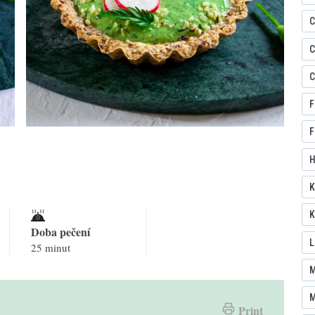
C
C
C
F
F
H
K
K
Doba pečení
L
25 minut
M
M
Print