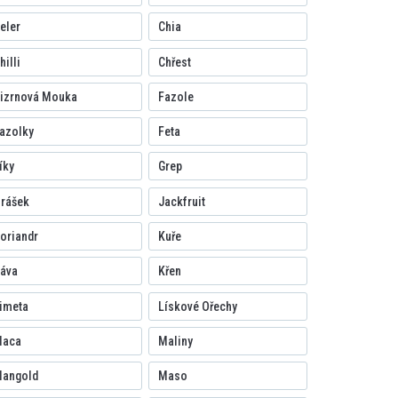
eler
Chia
hilli
Chřest
izrnová Mouka
Fazole
azolky
Feta
íky
Grep
rášek
Jackfruit
oriandr
Kuře
áva
Křen
imeta
Lískové Ořechy
aca
Maliny
angold
Maso