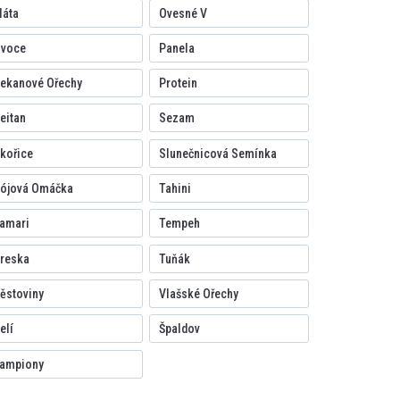
áta
Ovesné V
voce
Panela
ekanové Ořechy
Protein
eitan
Sezam
kořice
Slunečnicová Semínka
ójová Omáčka
Tahini
amari
Tempeh
reska
Tuňák
ěstoviny
Vlašské Ořechy
elí
Špaldov
ampiony