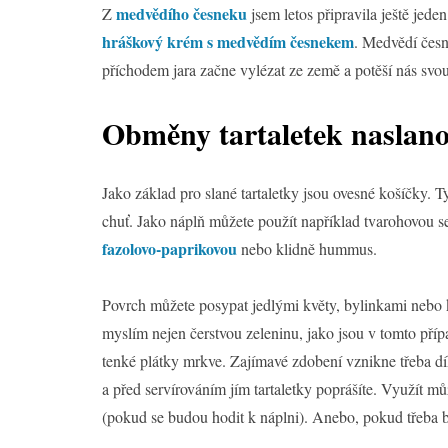
medvědího česneku
Z
jsem letos připravila ještě jeden
hráškový krém s medvědím česnekem
. Medvědí česne
příchodem jara začne vylézat ze země a potěší nás svou
Obměny tartaletek naslan
Jako základ pro slané tartaletky jsou ovesné košíčky. 
chuť. Jako náplň můžete použít například tvarohovou s
fazolovo-paprikovou
nebo klidně hummus.
Povrch můžete posypat jedlými květy, bylinkami nebo 
myslím nejen čerstvou zeleninu, jako jsou v tomto přípa
tenké plátky mrkve. Zajímavé zdobení vznikne třeba dí
a před servírováním jím tartaletky poprášíte. Využít m
(pokud se budou hodit k náplni). Anebo, pokud třeba 