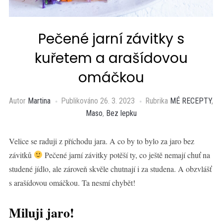
Pečené jarní závitky s
kuřetem a arašídovou
omáčkou
Autor
Martina
Publikováno
26. 3. 2023
Rubrika
MÉ RECEPTY
,
Maso
,
Bez lepku
Velice se raduji z příchodu jara. A co by to bylo za jaro bez
závitků
Pečené jarní závitky potěší ty, co ještě nemají chuť na
studené jídlo, ale zároveň skvěle chutnají i za studena. A obzvlášť
s arašídovou omáčkou. Ta nesmí chybět!
Miluji jaro!