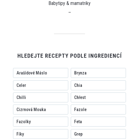
Babytipy & mamatriky
–
HLEDEJTE RECEPTY PODLE INGREDIENCÍ
Arašídové Máslo
Brynza
Celer
Chia
Chilli
Chřest
Cizrnová Mouka
Fazole
Fazolky
Feta
Fíky
Grep