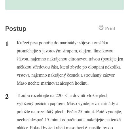
Postup
Print
Kuřecí prsa ponořte do marinády: sójovou omáčku
promíchejte s javorovým sirupem, olejem, limetkovou
šťávou, najemno nakrájenou citronovou trávou (použijte jen
měkkou středovou část, která zbyde po oloupání několika
vrstev), najemno nakrájený česnek a strouhaný zázvor.
Maso nechte marinovat alespoň hodinu.
Troubu rozehřejte na 220 °C a dovnitř vložte plech
vyložený pečicím papírem. Maso vyndejte z marinády a
položte na rozehřátý plech. Pečte 25 minut. Poté vyndejte,
nechte alespoň 15 minut odpočinout a nakrájejte na tenké
plátky. Pokud byste krájeli maso horké, pustilo by do