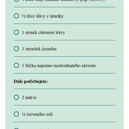
½ lžíce šťávy z limetky
1 stonek citronové trávy
1 stroužek česneku
1 lžička najemno nastrouhaného zázvoru
Dále potřebujete:
2 mrkve
¼ červeného zelí