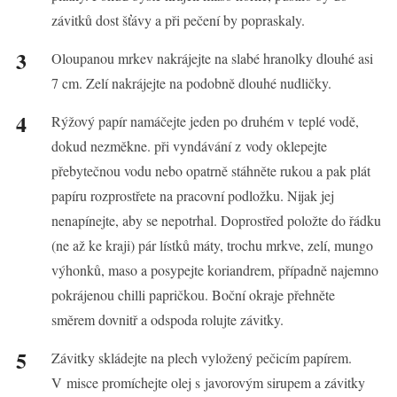
závitků dost šťávy a při pečení by popraskaly.
Oloupanou mrkev nakrájejte na slabé hranolky dlouhé asi
7 cm. Zelí nakrájejte na podobně dlouhé nudličky.
Rýžový papír namáčejte jeden po druhém v teplé vodě,
dokud nezměkne. při vyndávání z vody oklepejte
přebytečnou vodu nebo opatrně stáhněte rukou a pak plát
papíru rozprostřete na pracovní podložku. Nijak jej
nenapínejte, aby se nepotrhal. Doprostřed položte do řádku
(ne až ke kraji) pár lístků máty, trochu mrkve, zelí, mungo
výhonků, maso a posypejte koriandrem, případně najemno
pokrájenou chilli papričkou. Boční okraje přehněte
směrem dovnitř a odspoda rolujte závitky.
Závitky skládejte na plech vyložený pečicím papírem.
V misce promíchejte olej s javorovým sirupem a závitky