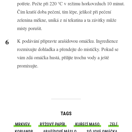
potřete. Pečte při 220 °C v režimu horkovzduch 10 minut.
Čím kratší doba pečení, tím lépe, jelikož při pečení
zelenina měkne, uniká z ní tekutina a ta závitky může
místy porušit.
K podávání připravte arašídovou omáčku. Ingredience
rozmixujte dohladka a přendejte do mističky. Pokud se
vám zdá omáčka hustá, přilijte trochu vody a ještě
promixujte.
TAGS
MRKVEV
RÝŽOVÝ PAPÍR
KUŘECÍ MASO
ZELÍ
KORIANDR
ARAŠÍDOVÉ MÁSLO
SÓJOVÁ OMÁČKA