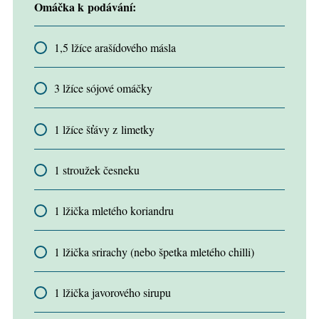
Omáčka k podávání:
1,5 lžíce arašídového másla
3 lžíce sójové omáčky
1 lžíce šťávy z limetky
1 stroužek česneku
1 lžička mletého koriandru
1 lžička srirachy (nebo špetka mletého chilli)
1 lžička javorového sirupu