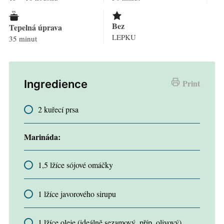
Bez
Tepelná úprava
LEPKU
35 minut
Ingredience
Print
2 kuřecí prsa
Marináda:
1,5 lžíce sójové omáčky
1 lžíce javorového sirupu
1 lžíce oleje (ideálně sezamový, příp. olivový)