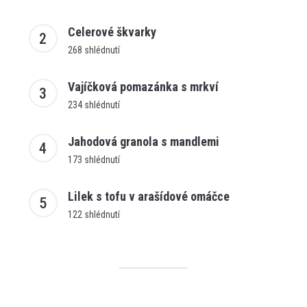
Celerové škvarky
268 shlédnutí
Vajíčková pomazánka s mrkví
234 shlédnutí
Jahodová granola s mandlemi
173 shlédnutí
Lilek s tofu v arašídové omáčce
122 shlédnutí