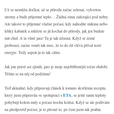
Už se nemůžu dočkat, až se příroda začne zelenat, vykvetou
stromy a bude příjemné teplo… Žádná zima zalézající pod nehty.
Ale takové to příjemné vlažné počasí, kdy nahodíte mikinu nebo
lehký kabátek a můžete se jít kochat do přírody, jak jen budete
mít chuť. A ta vůně jara! Ta je tak úžasná. Když se země
probouzí, začne vonět tak moc, že to do žil vlévá příval nové
energie. Tedy aspoň já to tak cítím.
Jak jste právě asi zjistili, jaro je moje nejoblíbenější roční období.
Těším se na něj od podzimu!
Teď aktuálně, kdy připravuji článek k tomuto skvělému receptu,
ETA
který jsem připravila ve spolupráci s
, se ještě ranní teploty
pohybují kolem nuly a počasí trochu kolísá. Když se ale podívám
na předpověď počasí, je to přesně to, po čem jsem tak prahla.