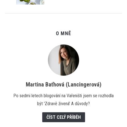
O MNĚ
Martina Baťhová (Lancingerová)
Po sedmi letech blogování na Vařeništi jsem se rozhodla
být 'Zdravě živená' A důvody?
ČÍST CELÝ PŘÍBĚH