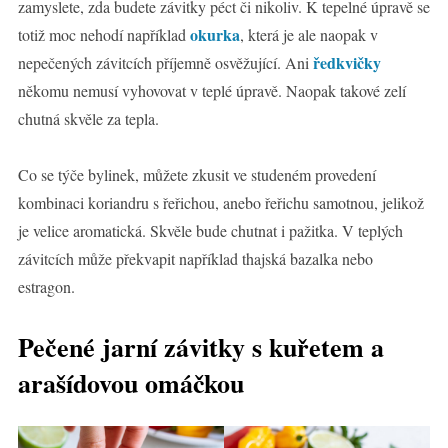
zamyslete, zda budete závitky péct či nikoliv. K tepelné úpravě se
okurka
totiž moc nehodí například
, která je ale naopak v
ředkvičky
nepečených závitcích příjemně osvěžující. Ani
někomu nemusí vyhovovat v teplé úpravě. Naopak takové zelí
chutná skvěle za tepla.
Co se týče bylinek, můžete zkusit ve studeném provedení
kombinaci koriandru s řeřichou, anebo řeřichu samotnou, jelikož
je velice aromatická. Skvěle bude chutnat i pažitka. V teplých
závitcích může překvapit například thajská bazalka nebo
estragon.
Pečené jarní závitky s kuřetem a
arašídovou omáčkou