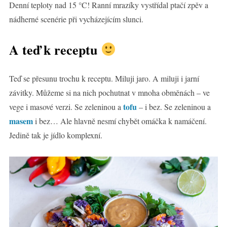
Denní teploty nad 15 °C! Ranní mrazíky vystřídal ptačí zpěv a
nádherné scenérie při vycházejícím slunci.
A teď k receptu
Teď se přesunu trochu k receptu. Miluji jaro. A miluji i jarní
závitky. Můžeme si na nich pochutnat v mnoha obměnách – ve
tofu
vege i masové verzi. Se zeleninou a
– i bez. Se zeleninou a
masem
i bez… Ale hlavně nesmí chybět omáčka k namáčení.
Jedině tak je jídlo komplexní.