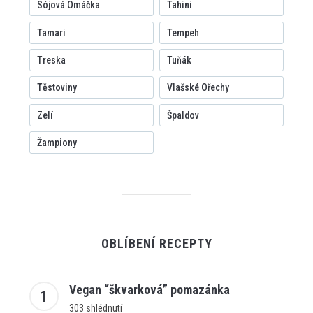
Sójová Omáčka
Tahini
Tamari
Tempeh
Treska
Tuňák
Těstoviny
Vlašské Ořechy
Zelí
Špaldov
Žampiony
OBLÍBENÍ RECEPTY
Vegan “škvarková” pomazánka
303 shlédnutí