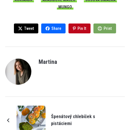
MUNGO
Tweet
Share
Pin It
Print
Martina
Špenátový chlebíček s
pistáciemi