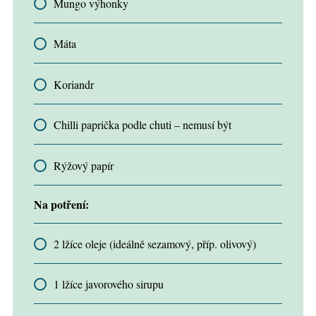
Mungo výhonky
Máta
Koriandr
Chilli paprička podle chuti – nemusí být
Rýžový papír
Na potření:
2 lžíce oleje (ideálně sezamový, příp. olivový)
1 lžíce javorového sirupu